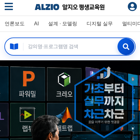
언론보도
AI
설계 · 모델링
디지털 실무
멀티미