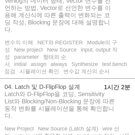
Verilog의 데이터 형태, Vector 변수를 선
언하는 방법, Vector로 선언한 변수를 이
용해 계산식에 따른 출력이 변화되는 코
딩 작성, Blocking 문장에 대해 설명합니
다.
변수의 이해
NET와 REGISTER
Module의 구
/
/
성
New project
New Source
input, output 작
/
/
/
성
parameter
형태와 순
/
/
서
initial
assign
always
Synthesize
test bench
/
/
/
/
/
점검
시뮬레이션 확인
변수값 계산의 순서
/
/
04. Latch 및 D-FlipFlop 설계
1시간 2분
Latch와 D-FlipFlop을 코딩, Sensitivity
List와 Blocking/Non-Blocking 문장에 따른
동작 변화를 시뮬레이션을 통해 확인합니
다.
New Project
New Source (Latch 설계)
wire 선
/
/