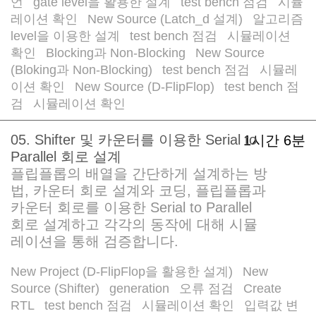
언
gate level을 활용한 설계
test bench 점검
시뮬
/
/
/
레이션 확인
New Source (Latch_d 설계)
알고리즘
/
/
level을 이용한 설계
test bench 점검
시뮬레이션
/
/
확인
Blocking과 Non-Blocking
New Source
/
/
(Bloking과 Non-Blocking)
test bench 점검
시뮬레
/
/
이션 확인
New Source (D-FlipFlop)
test bench 점
/
/
검
시뮬레이션 확인
/
05. Shifter 및 카운터를 이용한 Serial to
1시간 6분
Parallel 회로 설계
플립플롭의 배열을 간단하게 설계하는 방
법, 카운터 회로 설계와 코딩, 플립플롭과
카운터 회로를 이용한 Serial to Parallel
회로 설계하고 각각의 동작에 대해 시뮬
레이션을 통해 검증합니다.
New Project (D-FlipFlop을 활용한 설계)
New
/
Source (Shifter)
generation
오류 점검
Create
/
/
/
RTL
test bench 점검
시뮬레이션 확인
입력값 변
/
/
/