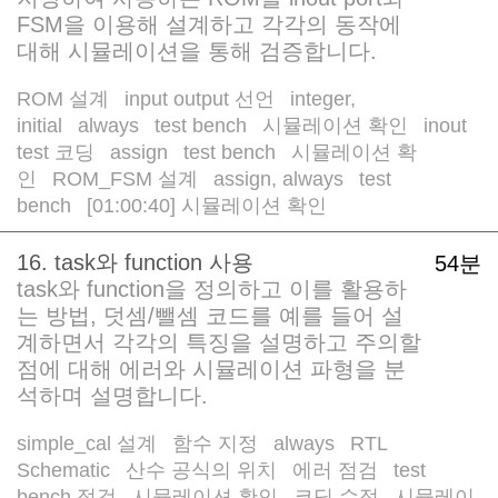
FSM을 이용해 설계하고 각각의 동작에
대해 시뮬레이션을 통해 검증합니다.
ROM 설계
input output 선언
integer,
/
/
initial
always
test bench
시뮬레이션 확인
inout
/
/
/
/
test 코딩
assign
test bench
시뮬레이션 확
/
/
/
인
ROM_FSM 설계
assign, always
test
/
/
/
bench
[01:00:40] 시뮬레이션 확인
/
16. task와 function 사용
54분
task와 function을 정의하고 이를 활용하
는 방법, 덧셈/뺄셈 코드를 예를 들어 설
계하면서 각각의 특징을 설명하고 주의할
점에 대해 에러와 시뮬레이션 파형을 분
석하며 설명합니다.
simple_cal 설계
함수 지정
always
RTL
/
/
/
Schematic
산수 공식의 위치
에러 점검
test
/
/
/
bench 점검
시뮬레이션 확인
코딩 수정
시뮬레이