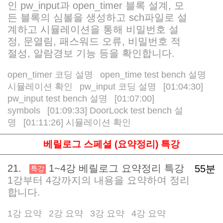
인 pw_input과 open_timer 블록 설계, 모
든 블록의 심볼을 생성하고 sch파일로 설
계하고 시뮬레이션을 통해 비밀번호 설
정, 문열림, 패스워드 오류, 비밀번호 적
절성, 알람경보 기능 등을 확인합니다.
open_timer 코딩 설명
open_time test bench 설명
/
/
시뮬레이션 확인
pw_input 코딩 설명
[01:04:30]
/
/
pw_input test bench 설명
[01:07:00]
/
symbols
[01:09:33] DoorLock test bench 설
/
명
[01:11:26] 시뮬레이션 확인
/
베릴로그 스페셜 (요약정리) 특강
21.
1~4강 베릴로그 요약정리 특강
55분
1강부터 4강까지의 내용을 요약하여 정리
합니다.
1강 요약
2강 요약
3강 요약
4강 요약
/
/
/