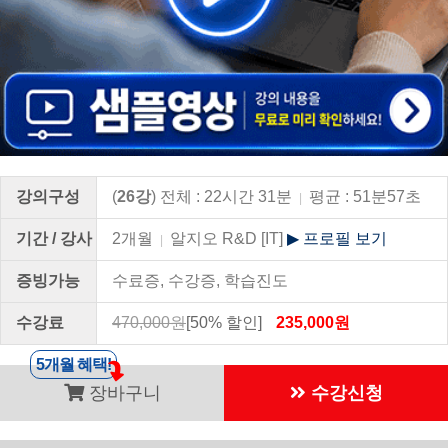
강의구성
(
26강
) 전체 : 22시간 31분
평균 : 51분57초
|
기간 / 강사
2개월
알지오 R&D [IT]
▶ 프로필 보기
|
증빙가능
수료증, 수강증, 학습진도
수강료
470,000원
[50% 할인]
235,000원
5개월 혜택!
장바구니
수강신청