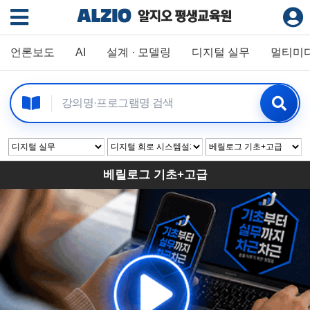
언론보도
AI
설계 · 모델링
디지털 실무
멀티미
베릴로그 기초+고급