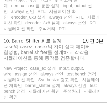
/
계
demux_case를 통한 설계
input, output 선
/
/
언
always 선언
RTL
시뮬레이션 확
/
/
/
인
encoder_8x3 설계
always 선언
RTL
시뮬레
/
/
/
/
이션 확인
decoder_3x8 설계
always 선언
RTL
/
/
/
/
시뮬레이션 확인
주석처리
RTL
/
/
10. Barrel Shifter 회로 설계
1시간 3분
case와 casez, casex의 차이 점과 데이터
합성법, barrel shifter를 설계하고 각각을
시뮬레이션을 통해 동작을 검증합니다.
New Project
case_ex 설계
input, output,
/
/
wire
assign 선언
always 선언
test bench 점검
/
/
/
/
시뮬레이션 확인
Synthesize 경고 확인
시뮬레이
/
/
션 재확인
barrel_shifter 설계
always 선언
test
/
/
/
bench 점검
시뮬레이션 확인
주석처리
시뮬레이
/
/
/
션 확인