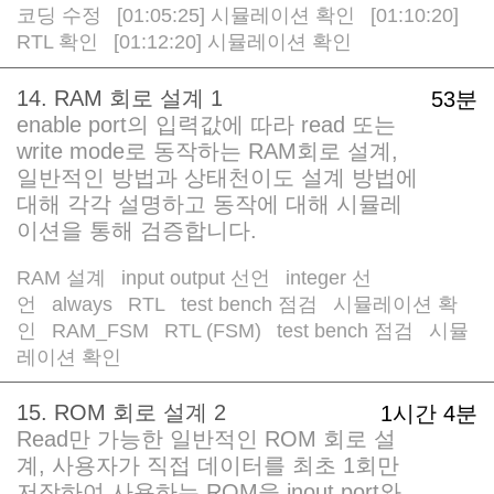
코딩 수정
[01:05:25] 시뮬레이션 확인
[01:10:20]
/
/
RTL 확인
[01:12:20] 시뮬레이션 확인
/
14. RAM 회로 설계 1
53분
enable port의 입력값에 따라 read 또는
write mode로 동작하는 RAM회로 설계,
일반적인 방법과 상태천이도 설계 방법에
대해 각각 설명하고 동작에 대해 시뮬레
이션을 통해 검증합니다.
RAM 설계
input output 선언
integer 선
/
/
언
always
RTL
test bench 점검
시뮬레이션 확
/
/
/
/
인
RAM_FSM
RTL (FSM)
test bench 점검
시뮬
/
/
/
/
레이션 확인
15. ROM 회로 설계 2
1시간 4분
Read만 가능한 일반적인 ROM 회로 설
계, 사용자가 직접 데이터를 최초 1회만
저장하여 사용하는 ROM을 inout port와