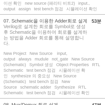
이션 확인
new source (패리티 비트2)
input.,
/
/
output
assign
test bench 점검
시뮬레이션 확인
/
/
/
07. Schematic을 이용한 Adder회로 설계
53분
Verilog로 설계한 회로를 Symbol로 생성
후 Schematic을 이용하여 회로를 설계하
는 방법을 Adder 회로를 통해 설명합니
다.
New Project
New Source
input,
/
/
output
always
mudule
not_gate
New Source
/
/
/
/
(Schematic)
Symbol 생성
Object Properties
RTL
/
/
/
Schematic
test bench 점검
시뮬레이션 확
/
/
인
synthesize 의 중요성
New Source
/
/
(Schematic)
test bench 점검
New
/
/
Source
schematic adder
Synthesize
RTL
/
/
/
Schematic
test bench 점검
시뮬레이션 확인
/
/
08. Mux/Demux 회로 설계
47분