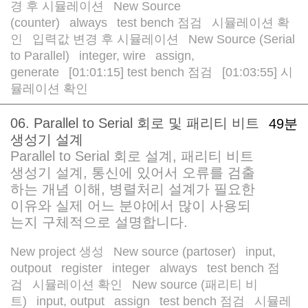
경 후 시뮬레이션
New Source
/
(counter)
always
test bench 점검
시뮬레이션 확
/
/
/
인
입력값 변경 후 시뮬레이션
New Source (Serial
/
/
to Parallel)
integer, wire
assign,
/
/
generate
[01:01:15] test bench 점검
[01:03:55] 시
/
/
뮬레이션 확인
06. Parallel to Serial 회로 및 패리티 비트
49분
생성기 설계
Parallel to Serial 회로 설계, 패리티 비트
생성기 설계, 통신에 있어서 오류를 검출
하는 개념 이해, 병렬처리 설계가 필요한
이유와 실제 어느 분야에서 많이 사용되
는지 구체적으로 설명합니다.
New project 생성
New source (partoser)
input,
/
/
outpout
register
integer
always
test bench 점
/
/
/
/
검
시뮬레이션 확인
New source (패리티 비
/
/
트)
input, output
assign
test bench 점검
시뮬레
/
/
/
/