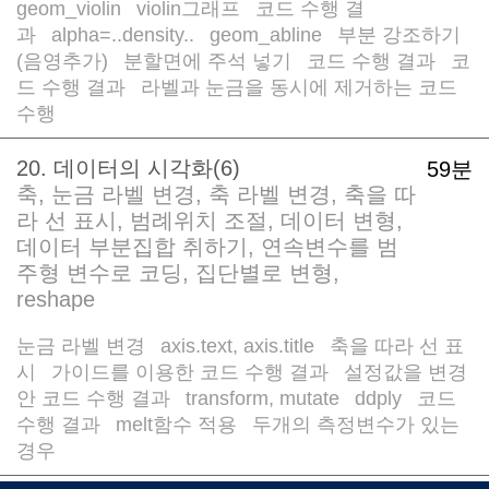
geom_violin
violin그래프
코드 수행 결
/
/
과
alpha=..density..
geom_abline
부분 강조하기
/
/
/
(음영추가)
분할면에 주석 넣기
코드 수행 결과
코
/
/
/
드 수행 결과
라벨과 눈금을 동시에 제거하는 코드
/
수행
20. 데이터의 시각화(6)
59분
축, 눈금 라벨 변경, 축 라벨 변경, 축을 따
라 선 표시, 범례위치 조절, 데이터 변형,
데이터 부분집합 취하기, 연속변수를 범
주형 변수로 코딩, 집단별로 변형,
reshape
눈금 라벨 변경
axis.text, axis.title
축을 따라 선 표
/
/
시
가이드를 이용한 코드 수행 결과
설정값을 변경
/
/
안 코드 수행 결과
transform, mutate
ddply
코드
/
/
/
수행 결과
melt함수 적용
두개의 측정변수가 있는
/
/
경우