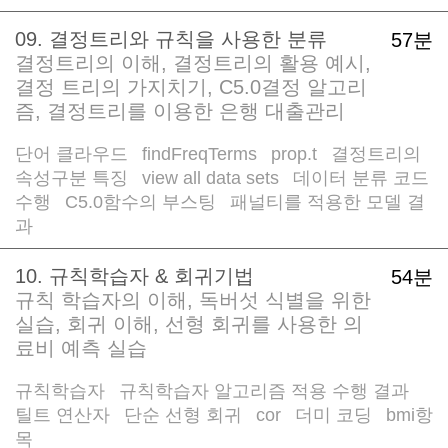
09. 결정트리와 규칙을 사용한 분류
57분
결정트리의 이해, 결정트리의 활용 예시,
결정 트리의 가지치기, C5.0결정 알고리
즘, 결정트리를 이용한 은행 대출관리
단어 클라우드
findFreqTerms
prop.t
결정트리의
/
/
/
속성구분 특징
view all data sets
데이터 분류 코드
/
/
수행
C5.0함수의 부스팅
패널티를 적용한 모델 결
/
/
과
10. 규칙학습자 & 회귀기법
54분
규칙 학습자의 이해, 독버섯 식별을 위한
실습, 회귀 이해, 선형 회귀를 사용한 의
료비 예측 실습
규칙학습자
규칙학습자 알고리즘 적용 수행 결과
/
/
틸트 연산자
단순 선형 회귀
cor
더미 코딩
bmi항
/
/
/
/
목