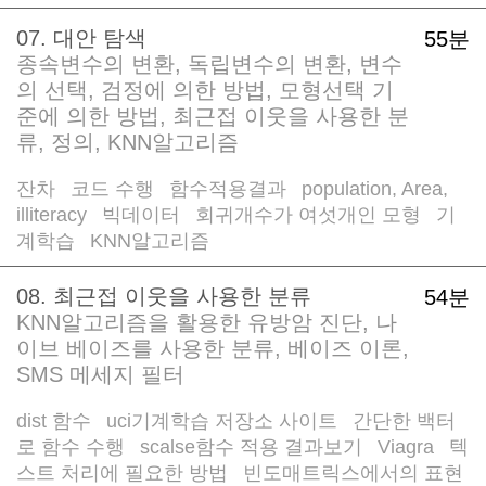
07. 대안 탐색
55분
종속변수의 변환, 독립변수의 변환, 변수
의 선택, 검정에 의한 방법, 모형선택 기
준에 의한 방법, 최근접 이웃을 사용한 분
류, 정의, KNN알고리즘
잔차
코드 수행
함수적용결과
population, Area,
/
/
/
illiteracy
빅데이터
회귀개수가 여섯개인 모형
기
/
/
/
계학습
KNN알고리즘
/
08. 최근접 이웃을 사용한 분류
54분
KNN알고리즘을 활용한 유방암 진단, 나
이브 베이즈를 사용한 분류, 베이즈 이론,
SMS 메세지 필터
dist 함수
uci기계학습 저장소 사이트
간단한 백터
/
/
로 함수 수행
scalse함수 적용 결과보기
Viagra
텍
/
/
/
스트 처리에 필요한 방법
빈도매트릭스에서의 표현
/