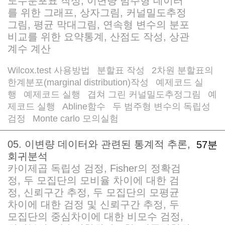
도수분포표 작성, 이변량 범주형 데이터
를 위한 그래프, 상자그림, 커널밀도추정
그림, 평균 막대그림, 연속형 변수의 분포
비교를 위한 요약통계, 산점도 작성, 상관
계수 계산
Wilcox.test 사용방법
분할표 작성
2차원 분할표의
/
/
한계분포(marginal distribution)작성
예제코드 실
/
행
예제코드 실행
겹쳐 그린 커널밀도추정그림
예
/
/
/
제코드 실행
Abline함수
두 범주형 변수의 독립성
/
/
검정
Monte carlo 모의실험
/
05. 이변량 데이터와 관련된 통계적 추론,
57분
회귀분석
카이제곱 독립성 검정, Fisher의 정확검
정, 두 모집단의 모비율 차이에 대한 검
정, 신뢰구간 추정, 두 모집단의 모평균
차이에 대한 검정 및 신뢰구간 추정, 두
모집단의 중심차이에 대한 비모수 검정,