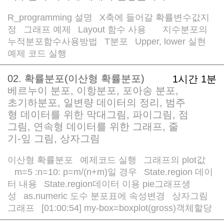
R_programming 설명
X축에 들어갈 확률변수값지
/
정
그래프 예제
Layout 함수 사용
지수분포의
/
/
/
/
누적분포함수사용방법
T분포
Upper, lower 실현
/
/
/
예제 코드 실행
02. 확률분포(이산형 확률분포)
1시간 1분
베르누이 분포, 이항분포, 포아송 분포,
초기하분포, 일변량 데이터의 정리, 범주
형 데이터를 위한 막대그림, 파이그림, 점
그림, 연속형 데이터를 위한 그래프, 줄
기-잎 그림, 상자그림
이산형 확률분포
예제코드 실행
그래프의 plot값
/
/
m=5 :n=10: p=m/(n+m)일 경우
State.region 데이
/
/
터 내용
State.region데이터 이용 pie그래프생
/
성
as.numeric 도수 분포표에 속성변경
상자그림
/
/
그래프
[01:00:54] my-box=boxplot(gross)객체할당
/