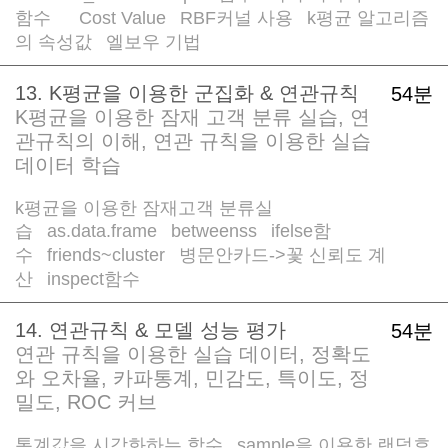
함수
Cost Value
RBF커널 사용
k평균 알고리즘
/
/
/
/
의 속성값
엘보우 기법
/
13. K평균을 이용한 군집화 & 연관규칙
54분
K평균을 이용한 잠재 고객 분류 실습, 연
관규칙의 이해, 연관 규칙을 이용한 실습
데이터 학습
k평균을 이용한 잠재고객 분류실
습
as.data.frame
betweenss
ifelse함
/
/
/
수
friends~cluster
병문안카드->꽃 신뢰도 계
/
/
산
inspect함수
/
14. 연관규칙 & 모델 성능 평가
54분
연관 규칙을 이용한 실습 데이터, 정확도
와 오차율, 카파통계, 민감도, 특이도, 정
밀도, ROC 커브
통계값을 시각화하는 함수
sample을 이용한 랜덤효
/