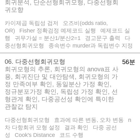
회귀분석, 단순선형회귀모형, 다중선형회
귀모향
카이제곱 독립성 검저
오즈비(odds ratio,
/
OR)
Fisher 정확검정 예제코드 실행
예제코드 실
/
/
행
귀무가설 = 분산1/분산2=1
경고문구 출력
다
/
/
/
중선형회귀모형
종속변수 murder과 독립변수 지정
/
06. 다중선형회귀모형
56분
회귀모형의 추론, 회귀모형의 anova표 사
용, 회귀진단 및 대안탐색, 회귀모형의 가
정 만족여부 확인, 동일분산 가정 확인,
정규분포가정 확인, 독립성 가정 확인, 선
형관계 확인, 다중공선성 확인에 특이한
관찰값 탐지
다중선형회귀모형
효과에 따른 변동, 오차 변동
n
/
/
차 다항회귀 모형 설정
결과 확인
다중 공선
/
/
성
Cook's Distance
코드 수행
/
/