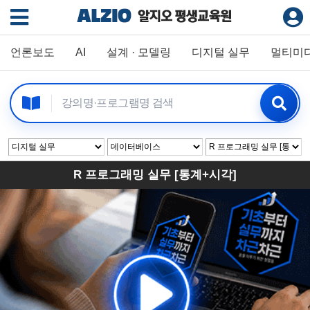
언론보도
AI
설계 · 모델링
디지털 실무
멀티미
R 프로그래밍 실무 [통계+시각]