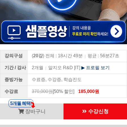
강의구성
(
20강
) 전체 : 18시간 49분
평균 : 56분27초
|
기간 / 강사
2개월
알지오 R&D [IT]
▶ 프로필 보기
|
증빙가능
수료증, 수강증, 학습진도
수강료
370,000원
[50% 할인]
185,000원
5개월 혜택!
장바구니
수강신청