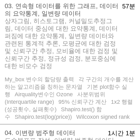
03. 연속형 데이터를 위한 그래프, 데이터
57분
의 요약통계, 일변량 데이터
상자그림, 히스토그램, 커널밀도추정그
림, 데이터 중심에 대한 요약통계, 데이터
퍼짐에 대한 요약통계, 일변량 데이터와
관련된 통계적 추론, 모평균에 대한 검정
및 신뢰구간 추정, 모비율에 대한 검정 및
신뢰구간 추정, 정규성 검정, 분포중심에
대한 비모수 검정
My_box 변수의 할당량 출력
각 구간의 개수를 계산
/
하는 알고리즘을 칭하는 문자열
기본 plot함수 실
/
행
Airquality변수인 Ozone
사분위범위
/
/
(Interquartile range)
95% 신뢰구간 계산
1x2 행렬
/
/
(성공횟수, 실패횟수)
Shapiro.test() 함
/
수
Shapiro.test(log(price))
Wilcoxon signed rank
/
/
04. 이변량 범주형 데이터
1시간 1분