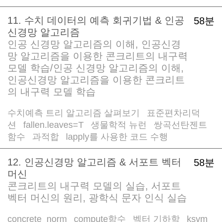
11. 수치 데이터의 예측 회귀기법 & 인공
58분
신경망 알고리즘
인공 신경망 알고리즘의 이해, 인공신경
망 알고리즘을 이용한 콘크리트의 내구력
모델 학습/인공 신경망 알고리즘의 이해,
인공신경망 알고리즘을 이용한 콘크리트
의 내구력 모델 학습
수치예측 트리 알고리즘 살펴보기
표준편차리덕
/
션
fallen.leaves=T
생물학적 뉴런
쌍곡선탄젠트
/
/
/
함수
과적합
lapply를 사용한 코드 수행
/
/
12. 인공신경망 알고리즘 & 서포트 벡터
58분
머신
콘크리트의 내구력 모델의 실습, 서포트
벡터 머신의 원리, 광학식 문자 인식 실습
concrete_norm
compute함수
벡터 기하학
ksvm
/
/
/