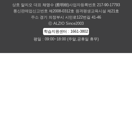
상호
알지오
대표
채명수 (蔡明樹)
사업자등록번호
217-90-17793
통신판매업신고번호
제2008-0312호
원격평생교육시설
제21호
주소
경기 의정부시 시민로122번길 41-46
ⓒ ALZIO Since2003
학습지원센터 : 1661-3802
평일 : 09:00~18:00 (주말,공휴일 휴무)