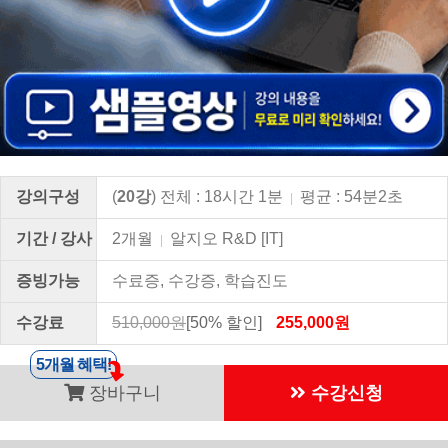
강의구성
(
20강
) 전체 : 18시간 1분
평균 : 54분2초
|
기간 / 강사
2개월
알지오 R&D [IT]
|
증빙가능
수료증, 수강증, 학습진도
수강료
510,000원
[50% 할인]
255,000원
5개월 혜택!
장바구니
수강신청