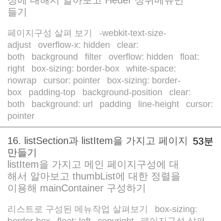
들기
페이지구성 살펴 보기
-webkit-text-size-
/
adjust
overflow-x: hidden
clear:
/
/
both
background
filter
overflow: hidden
float:
/
/
/
/
right
box-sizing: border-box
white-space:
/
/
nowrap
cursor: pointer
box-sizing: border-
/
/
box
padding-top
background-position
clear:
/
/
/
both
background: url
padding
line-height
cursor:
/
/
/
/
pointer
16. listSection과 listItem을 가지고 페이지
53분
만들기
listItem을 가지고 메인 페이지구성에 대
해서 알아보고 thumbList에 대한 정렬을
이용해 mainContainer 구성하기
리스트로 구성된 메뉴작업 살펴보기
box-sizing:
/
border-box
float: left
copyright
페이지구성 살펴