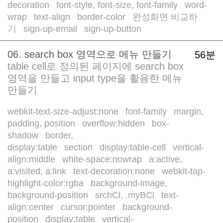
decoration
font-style, font-size, font-family
word-
/
/
wrap
text-align
border-color
완성화면 비교하
/
/
/
기
sign-up-email
sign-up-button
/
/
06. search box 영역으로 메뉴 만들기
56분
table cell로 정의된 페이지에 search box
영역을 만들고 input type을 활용한 메뉴
만들기
webkit-text-size-adjust:none
font-family
margin,
/
/
padding, position
overflow:hidden
box-
/
/
shadow
border,
/
display:table
section
display:table-cell
vertical-
/
/
/
align:middle
white-space:nowrap
a:active,
/
/
a:visited, a:link
text-decoration:none
webkit-tap-
/
/
highlight-color:rgba
background-image,
/
background-position
srchCl, .myBCl
text-
/
/
align:center
cursor:pointer
background-
/
/
position
display:table
vertical-
/
/