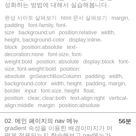
성화하는 방법에 대해서 실습해봅니다.
완성 사이트 살펴보기
html 문서 살펴보기
margin,
/
/
padding
font-family, font-
/
size
background:url
position:relative
width,
/
/
/
height, background-color
display:inline-
/
block
position:absolute
text-
/
/
decoration:none
font-size, font-
/
weight:bold
position: absolute
display:block
font-
/
/
/
size, font-weight:bold
position:
/
absolute
gnSearchBoxColumn
padding
width,
/
/
/
background-color
width, height
padding, margin,
/
/
border
input
font-size, height
float,
/
/
/
position
clear, clear:both
text-align:right
vertical-
/
/
/
align:middle
margin
position:absolute
/
/
02. 메인 페이지의 nav 메뉴
56분
gradient 속성을 이용한 배경이미지가 어
떻게 적용되는지 학습해보고 nav메뉴가