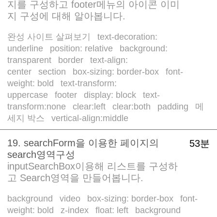
지를 구성하고 footer메뉴의 아이콘 이미
지 구성에 대해 알아봅니다.
완성 사이트 살펴보기
text-decoration:
/
underline
position: relative
background:
/
/
transparent
border
text-align:
/
/
center
section
box-sizing: border-box
font-
/
/
/
weight: bold
text-transform:
/
uppercase
footer
display: block
text-
/
/
/
transform:none
clear:left
clear:both
padding
메
/
/
/
/
세지 박스
vertical-align:middle
/
19. searchForm을 이용한 페이지의
53분
search영역구성
inputSearchBox이용해 리스트를 구성하
고 Search영역을 만들어봅니다.
background
video
box-sizing: border-box
font-
/
/
/
weight: bold
z-index
float: left
background
/
/
/