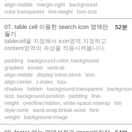
align:middle
margin-right
background-
/
/
color:transparent
line-height
font-size
/
/
07. table cell 이용한 search icon 영역만
52분
들기
tablecell을 지정해서 icon영역 지정하고
content영역의 속성을 적용시켜봅니다.
padding
background-color, background
/
gradient
border
vertical-
/
/
align:middle
display:inline-block
text-
/
/
align:center
z-index
box-
/
/
shadow
hidden
background:transparent
backgroun
/
/
/
size, background-position
padding
line-
/
/
height
overflow:hidden, white-space:nowrap
list-
/
/
style:none
word-wrap:break-word
font-
/
/
weight
background-image
/