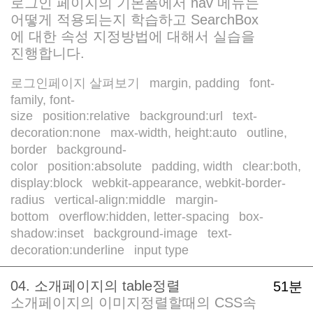
로그인 페이지의 기본폼에서 nav 메뉴는
어떻게 적용되는지 학습하고 SearchBox
에 대한 속성 지정방법에 대해서 실습을
진행합니다.
로그인페이지 살펴보기
margin, padding
font-
/
/
family, font-
size
position:relative
background:url
text-
/
/
/
decoration:none
max-width, height:auto
outline,
/
/
border
background-
/
color
position:absolute
padding, width
clear:both,
/
/
/
display:block
webkit-appearance, webkit-border-
/
radius
vertical-align:middle
margin-
/
/
bottom
overflow:hidden, letter-spacing
box-
/
/
shadow:inset
background-image
text-
/
/
decoration:underline
input type
/
04. 소개페이지의 table정렬
51분
소개페이지의 이미지정렬할때의 CSS속