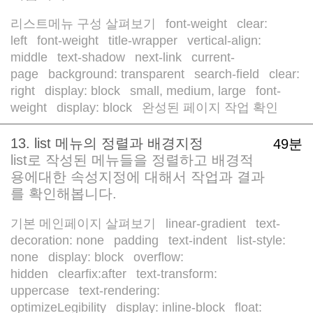
리스트메뉴 구성 살펴보기
font-weight
clear:
/
/
left
font-weight
title-wrapper
vertical-align:
/
/
/
middle
text-shadow
next-link
current-
/
/
/
page
background: transparent
search-field
clear:
/
/
/
right
display: block
small, medium, large
font-
/
/
/
weight
display: block
완성된 페이지 작업 확인
/
/
13. list 메뉴의 정렬과 배경지정
49분
list로 작성된 메뉴들을 정렬하고 배경적
용에대한 속성지정에 대해서 작업과 결과
를 확인해봅니다.
기본 메인페이지 살펴보기
linear-gradient
text-
/
/
decoration: none
padding
text-indent
list-style:
/
/
/
none
display: block
overflow:
/
/
hidden
clearfix:after
text-transform:
/
/
uppercase
text-rendering:
/
optimizeLegibility
display: inline-block
float:
/
/