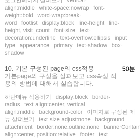
로그인페이지 살펴보기
vertical-
/
align:middle
white-space:nowrap
font-
/
/
weight:bold
word-wrap:break-
/
word
footlist
display:block
line-height
line-
/
/
/
/
height, visit_count
font-size
text-
/
/
decoration:underline
text-overflow:ellipsis
input
/
/
type
appearance
primary
text-shadow
box-
/
/
/
/
shadow
10. 기본 구성된 page의 css적용
50분
기본page의 구성을 살펴보고 css속성 적
용의 방법에 대해서 실습합니다.
하단메뉴 적용하기
display:block
border-
/
/
radius
text-align:center, vertical-
/
align:middle
background-color
이미지로 구성된 메
/
/
뉴 살펴보기
text-size-adjust:none
background-
/
/
attachment
border:none,outline:none
bannerContai
/
/
align:center, position:relative
footer
text-
/
/