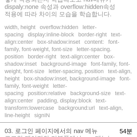
dispaly:none 속성과 overflow:hidden속성
적용에 따라 차이의 모습을 학습합니다.
width, height
overflow:hidden
letter-
/
/
spacing
display:inline-block
border-right
text-
/
/
/
align:center
box-shadow:inset
content:
font-
/
/
/
family, font-weight, font-size
letter-spacing.
/
position
border-right
text-align:center
box-
/
/
/
shadow:inset
background-image
font-family, font-
/
/
weight, font-size
letter-spacing, position
text-align,
/
/
height
box-shadow:inset, background-image
font-
/
/
family, font-weight
letter-
/
spacing
position:relative
background-size
text-
/
/
/
align:center
padding, display:block
text-
/
/
transform:lowercase
background:url
text-align,
/
/
line-height
signIN
/
03. 로그인 페이지에서의 nav 메뉴
54분