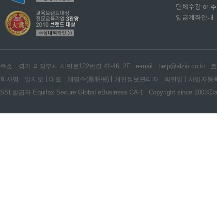
단체수강 or 
입금계좌안내
주소 : 경기 의정부시 시민로122번길 41-46, 2F
e-mail : help@alzio.co.kr
호
회사명 : 알지오
대표 : 채명수(蔡明樹)
개인정보관리자 : 박진엽
사업자등록번호
SSL발급자 Equifax Secure Global eBusiness CA-1
Copyright since 2003ⓒalz