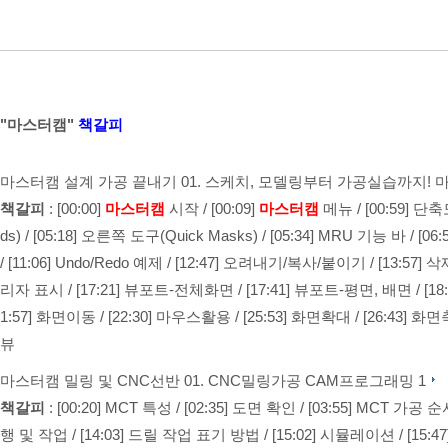
"마스터캠"
책갈피
마스터캠 설계 가공 끝내기
01. 스케치, 모델링부터 가공실습까지! 마스터캠 
책갈피
:
[00:00]
마스터캠
시작
/
[00:09]
마스터캠
메뉴
/
[00:59] 단
ds)
/
[05:18] 오른쪽 도구(Quick Masks)
/
[05:34] MRU 기능 바
/
[06
/
[11:06] Undo/Redo 예제
/
[12:47] 오려내기/복사/붙이기
/
[13:57] 
리자 표시
/
[17:21] 뷰포트-전체화면
/
[17:41] 뷰포트-평면, 배면
/
[1
1:57] 화면이동
/
[22:30] 마우스활용
/
[25:53] 화면확대
/
[26:43] 화
뷰
마스터캠 밀링 및 CNC선반
01. CNC밀링가공 CAM프로그래밍 1
책갈피
:
[00:20] MCT 특성
/
[02:35] 도면 확인
/
[03:55] MCT 가공 
행 및 작업
/
[14:03] 드릴 작업 표기 방법
/
[15:02] 시뮬레이션
/
[15: