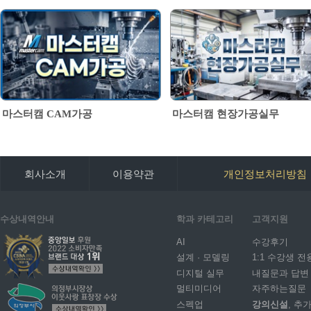
마스터캠 CAM가공
마스터캠 현장가공실무
회사소개
이용약관
개인정보처리방침
수상내역안내
학과 카테고리
고객지원
AI
수강후기
설계 · 모델링
1:1 수강생 전
디지털 실무
내질문과 답변
멀티미디어
자주하는질문
스펙업
강의신설
, 추