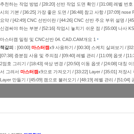
추천하는 작업 방법
/
[28:20] 선반 작업 도면 확인
/
[31:08] 레벨 번
시의 기본
/
[36:25] 가장 좋은 도면
/
[36:48] 참고 사항
/
[37:09] nose 
요약
/
[42:49] CNC 선반이란
/
[44:26] CNC 선반 주요 부위 설명
/
[4
신경써야 하는 부분
/
[52:16] 작업시 놓치기 쉬운 점
/
[55:00] 나사 
마스터캠 밀링 및 CNC선반
04. CAD.CAM개요 1
책갈피
:
[00:00]
마스터캠
x9 사용하기
/
[00:30] 스케치 살펴보기
/
[0
[07:38] 증분점 사용 및 주의점
/
[09:40] 레벨 관리
/
[11:09] 옵셋
/
[1
2점호 그리기
/
[18:43] 색상 변경
/
[20:50] 이동 옵셋
/
[24:08] 대칭 
서 그려서
마스터캠
x9으로 가져오기
/
[33:22] Layer
/
[35:01] 저장
Layer 만들기
/
[45:09] 캠으로 불러오기
/
[48:19] 레벨 관리
/
[51:04