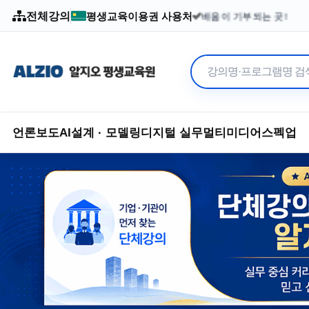
전체강의
평생교육이용권 사용처
배움이 기부되는 곳!
2003년부터 이어온 수강
언론보도
AI
설계 · 모델링
디지털 실무
멀티미디어
스펙업