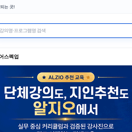
되는 곳!
터 이어온 수강료 기부
어
스펙업