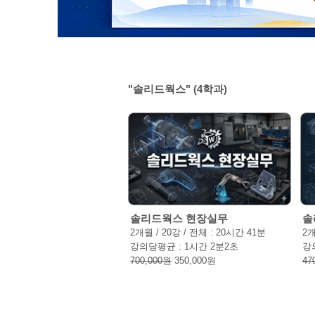
"솔리드웍스" (
4
학과)
솔리드웍스 현장실무
솔
2개월 / 20강 / 전체 : 20시간 41분
2개
강의당평균 : 1시간 2분2초
강
700,000원
350,000원
47