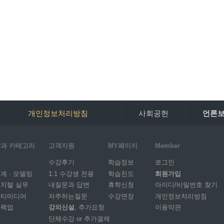
개인정보처리방침
사회공헌
언론
과 카테고리
고객지원
MY페이지
Member
I
수강후기
학습정보
로그인
계 · 모델링
1:1 수강생 전용
학습진도
회원가입
지털 실무
내질문과 답변
휴학신청
아이디/비밀번호 찾기
멀티미디어
자주하는질문
수강연장
개인정보처리방침
스펙업
강의신설
, 추가요청
이용약관
단체수강 or 추가결제