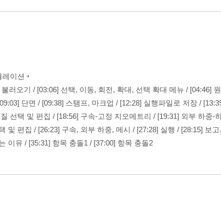
 시뮬레이션
파일 불러오기
/
[03:06] 선택, 이동, 회전, 확대, 선택 확대 메뉴
/
[04:46
[09:03] 단면
/
[09:38] 스탬프, 마크업
/
[12:28] 실행파일로 저장
/
[13:3
] 재질 선택 및 편집
/
[18:56] 구속-고정 지오메트리
/
[19:31] 외부 하중-
 선택 및 편집
/
[26:23] 구속, 외부 하중, 메시
/
[27:28] 실행
/
[28:15] 보
되는 이유
/
[35:31] 항목 충돌1
/
[37:00] 항목 충돌2