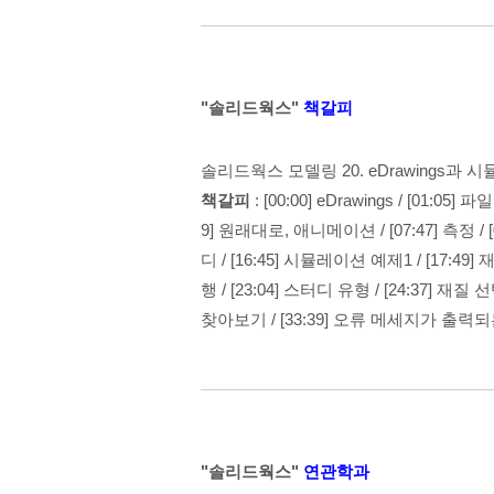
"솔리드웍스"
책갈피
솔리드웍스 모델링
20. eDrawings과
책갈피
:
[00:00] eDrawings
/
[01:05] 
9] 원래대로, 애니메이션
/
[07:47] 측정
/
디
/
[16:45] 시뮬레이션 예제1
/
[17:49
행
/
[23:04] 스터디 유형
/
[24:37] 재질
찾아보기
/
[33:39] 오류 메세지가 출력
"솔리드웍스"
연관학과