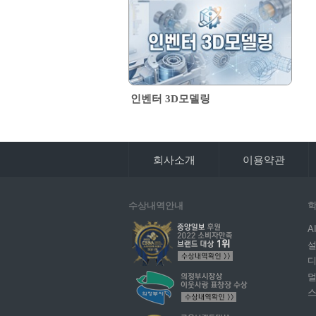
인벤터 3D모델링
회사소개
이용약관
수상내역안내
학
A
설
디