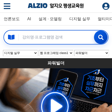
언론보도
AI
설계 · 모델링
디지털 실무
멀티미
파워빌더