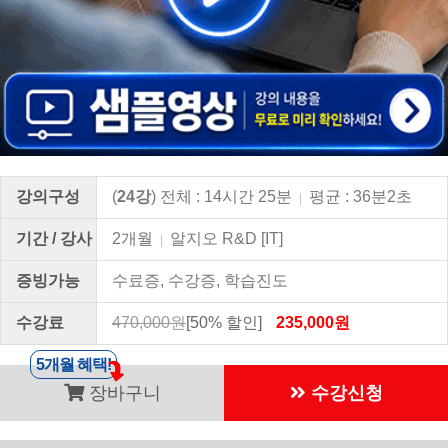
강의구성
(
24강
) 전체 : 14시간 25분
평균 : 36분2초
|
기간 / 강사
2개월
알지오 R&D [IT]
|
증빙가능
수료증, 수강증, 학습진도
수강료
470,000원
[50% 할인]
235,000원
5개월 혜택!
장바구니
수강신청