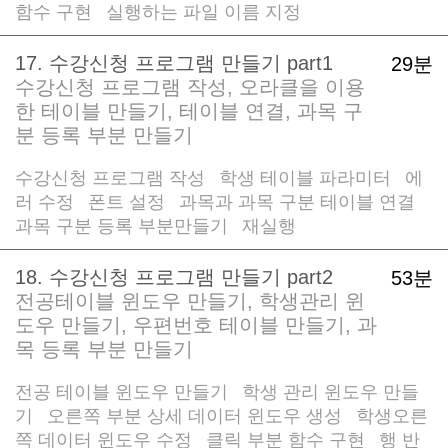
함수 구현
실행하는 파일 이름 지정
/
17. 수강신청 프로그램 만들기 part1
29분
수강신청 프로그램 작성, 오라클을 이용
한 테이블 만들기, 테이블 연결, 과목 구
분 등록 부분 만들기
수강신청 프로그램 작성
학생 테이블 파라미터
에
/
/
러 수정
폰트 설정
과목과 과목 구분 테이블 연결
/
/
/
과목 구분 등록 부분만들기
재실행
/
18. 수강신청 프로그램 만들기 part2
53분
전공테이블 윈도우 만들기, 학생관리 윈
도우 만들기, 우편번호 테이블 만들기, 과
목 등록 부분 만들기
전공 테이블 윈도우 만들기
학생 관리 윈도우 만들
/
기
오른쪽 부분 상세 데이터 윈도우 생성
학생오른
/
/
쪽 데이터 윈도우 수정
클릭 부분 함수 구현
행 반
/
/