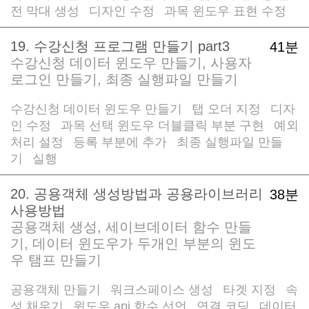
전 막대 생성
디자인 수정
과목 윈도우 표현 수정
/
/
19. 수강신청 프로그램 만들기 part3
41분
수강신청 데이터 윈도우 만들기, 사용자
로그인 만들기, 최종 실행파일 만들기
수강신청 데이터 윈도우 만들기
탭 오더 지정
디자
/
/
인 수정
과목 선택 윈도우 더블클릭 부분 구현
예외
/
/
처리 설정
등록 부분에 추가
최종 실행파일 만들
/
/
기
실행
/
20. 공용객체 생성방법과 공용라이브러리
38분
사용방법
공용객체 생성, 세이브데이터 함수 만들
기, 데이터 윈도우가 두개인 부분의 윈도
우 탬프 만들기
공용객체 만들기
워크스페이스 생성
타겟 지정
속
/
/
/
성 채우기
윈도우 api 함수 선언
연결 코딩
데이터
/
/
/