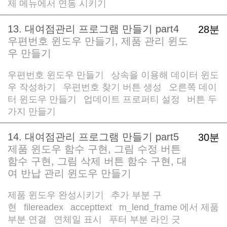
제 메뉴에서 연동 시키기
13. 대여점관리 프로그램 만들기 part4
28분
우편번호 윈도우 만들기, 제품 관리 윈도
우 만들기
우편번호 윈도우 만들기
상속을 이용해 데이터 윈도
/
우 작성하기
우편번호 찾기 버튼 생성
오른쪽 데이
/
/
터 윈도우 만들기
업데이트 프로퍼티 설정
버튼 두
/
/
가지 만들기
14. 대여점관리 프로그램 만들기 part5
30분
제품 윈도우 함수 구현, 그림 수정 버튼
함수 구현, 그림 삭제 버튼 함수 구현, 대
여 반납 관리 윈도우 만들기
제품 윈도우 완성시키기
추가 부분 구
/
현
filereadex
accepttext
m_lend_frame 에서 제품
/
/
/
부분 연결
연체일 표시
푸터 부분 라인 긋
/
/