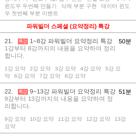
윈도우 두번째 만들기
삭제 부분 구현
데이터 윈도
/
/
우 첫번째 부분 이벤트
파워빌더 스페셜 (요약정리) 특강
21.
1~8강 파워빌더 요약정리 특강
50분
1강부터 8강까지의 내용을 요약하여 정리
합니다.
1강 요약
2강 요약
3강 요약
4강 요약
5강 요
/
/
/
/
약
6강 요약
7강 요약
8강 요약
/
/
/
22.
9~13강 파워빌더 요약정리 특강
51분
9강부터 13강까지의 내용을 요약하여 정
리합니다.
9강 요약
10강 요약
11강 요약
12강 요약
13강
/
/
/
/
요약