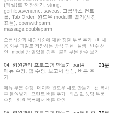
(엑셀)로 저장하기, string,
gerfilesavename, saveas, 그룹박스 컨트
롤, Tab Order, 윈도우 modal로 열기(사진
표현), openwithparm,
massage.doubleparm
오름차순과 내림차순에 대한 정렬 부분 추가
db 내
/
용 외부 파일로 저장하는 방식 구현
실행
변수 선
/
/
언
modal 창 열었을 경우
클릭 부분 함수 보기
/
/
04. 회원관리 프로그램 만들기 part4
28분
메뉴 수정, 탭 수정, 보고서 생성, 버튼 추
가
메뉴 부분 수정
데이터 윈도우 새로 만들기
선 복사
/
/
후 붙여넣기
프린트 버튼 추가
최초 값 셋팅 부분
/
/
수정
회원 목록에서 버튼 확인
/
05. 회원관리 프로그램 만들기 part5 & 판
36분