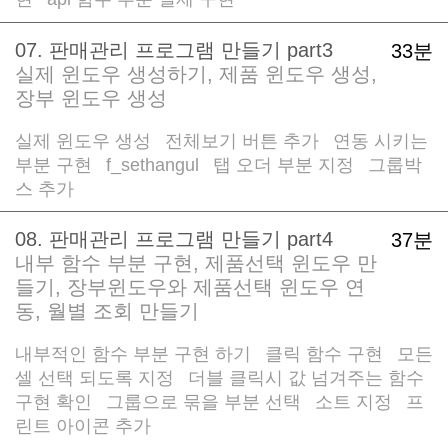
/
07. 판매관리 프로그램 만들기 part3
33분
실제 윈도우 생성하기, 제품 윈도우 생성,
장부 윈도우 생성
실제 윈도우 생성
전체보기 버튼 추가
연동 시키는
/
/
부분 구현
f_sethangul
탭 오더 부분 지정
그룹박
/
/
/
스 추가
08. 판매관리 프로그램 만들기 part4
37분
내부 함수 부분 구현, 제품선택 윈도우 만
들기, 장부윈도우와 제품선택 윈도우 연
동, 월별 조회 만들기
내부적인 함수 부분 구현 하기
클릭 함수 구현
모든
/
/
셀 선택 되도록 지정
더블 클릭시 값 넘겨주는 함수
/
구현 확인
그룹으로 묶을 부분 선택
소트 지정
프
/
/
/
린트 아이콘 추가