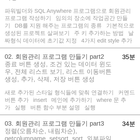
파워빌더와 SQL Anywhere 프로그램으로 회원관리
프로그램 작성하기
임의의 장소에 작업공간 만들
/
기
DB를 지원 해주는 프로그램의 종류
기본적으로
/
/
생성된 프로젝트 살펴보기
주 키 추가하는 방법
날
/
/
짜형식 데이터에 초기값 지정
4가지 edit style 추가
/
02. 회원관리 프로그램 만들기 part2
35분
종료 버튼 생성, 조건 있는 데이터 윈도
우, 전체 리스트 보기, 리스트 이동버튼
생성, 추가, 삭제, 저장 버튼 생성
새로 추가된 스타일 형식들에 맞춰 연결하기
커멘드
/
버튼 추가
insert
메인에 추가하기
where 문 추
/
/
/
가
실행
버튼 함수 부분 설명
실행
/
/
/
03. 회원관리 프로그램 만들기 part3
34분
정렬(오름차순, 내림차순),
getcolumname, setsort, sort, 외부파일