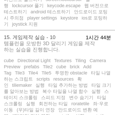
행
lockcursor 풀기
keycode.escape
웹 버전으로
/
/
/
테스트하기
android 테스트하기
안드로이드 포팅
/
/
시 주의점
player settings
keystore
ios로 포팅하
/
/
/
기
joystick 지원
/
15. 게임제작 실습 - 10
1시간 44분
템플런을 모방한 3D 달리기 게임을 제작
하는 실습을 진행합니다.
cube
Directional Light
Textures
Tiling
Camera
/
/
/
/
Preview
prefabs
Tile2
cube
brick
Add
/
/
/
/
/
Tag
Tile3
Tile4
Tile5
투명한 obstacle
타일 나열
/
/
/
/
/
하는 스크립트
scripts
resources
확
/
/
/
인
tiliemaker
실행
타일 추가하는 방법
타일 크기
/
/
/
/
를 알아보는 방법
복수 타일을 나열 함수
실행
스
/
/
/
테이지 스크롤링
스피드 지정
변수 숨기기
타일
/
/
/
스크롤링
실행
회전하는 타일
roratetile
좌·우로
/
/
/
/
이동
(우)타일 길이 연장
안드로이드 변환 예
/
/