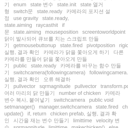
기
enum
state 변수
state.init
state 열거
/
/
/
/
형
switch문
state.ready
카메라의 포지션 설
/
/
/
정
use gravity
state.ready,
/
/
state.aiming
raycasthit
if
/
/
문
state.aiming
mouseposition
screentoworldpoint
/
/
/
/
닭이 발사되어 큐브를 치는 스크립트 만들
기
getmousebuttonup
state.fired
pivotposition
rig
/
/
/
/
실행, 결과 확인
카메라가 닭을 쫓아오게 하기
다른
/
/
카메라를 만들어 닭을 쫓아오게 만들
기
public
state.ready
카메라를 바꾸는 함수 만들
/
/
/
기
switchcamera(followingcamera)
followingcamera
/
/
실행, 결과 확인
오류 해결하
/
기
pullvector
sqrmagnitude
pullvector
transform.po
/
/
/
/
여러 마리의 닭 만들기
number of chicken
카메라
/
/
변수 복사, 붙여넣기
switchcamera
public void
/
/
setmanager()
manager.switchcamera
state.fired
ch
/
/
/
update()
if, return
chicken prefab, 실행, 결과 확
/
/
인
시간을 재는 변수 만들기
limittime
velocity 변
/
/
/
수
sqrmagnitude
limittime
makechicken()
else
/
/
/
/