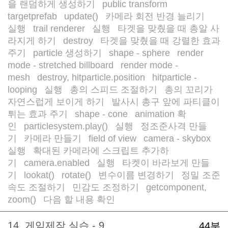
을 랜덤하게 생성하기
public transform
/
targetprefab
update()
카메라 회전 반경 늘리기
/
/
/
실행
trail renderer
실행
타겟을 맞췄을 때 총알 사
/
/
/
라지게 하기
destroy
타겟을 맞췄을 때 강렬한 효과
/
/
주기
particle 생성하기
shape - sphere
render
/
/
/
mode - stretched billboard
render mode -
/
mesh
destroy, hitparticle.position
hitparticle -
/
/
looping
실행
총의 스피드 조절하기
총의 꼬리가
/
/
/
자연스럽게 보이게 하기
발사시 총구 앞에 파티클이
/
튀는 효과 주기
shape - cone
animation 확
/
/
인
particlesystem.play()
실행
정조준사격 만들
/
/
/
기
카메라 만들기
field of view
camera - skybox
/
/
/
/
실행
확대된 카메라에 스크립트 추가하
/
기
camera.enabled
실행
타켓이 바라보게 만들
/
/
/
기
lookat()
rotate()
변수이름 변경하기
정밀 조준
/
/
/
/
속도 조절하기
민감도 조정하기
getcomponent,
/
/
zoom()
다음 할 내용 확인
/
14. 게임제작 실습 - 9
44분