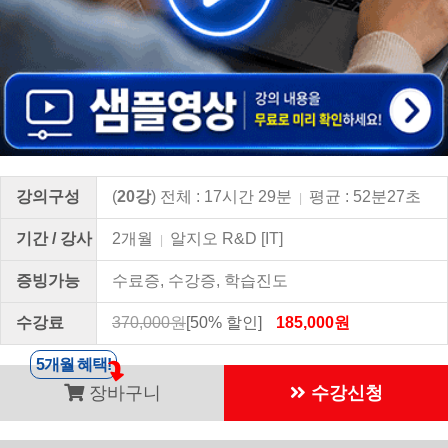
강의구성
(
20강
) 전체 : 17시간 29분
평균 : 52분27초
|
기간 / 강사
2개월
알지오 R&D [IT]
|
증빙가능
수료증, 수강증, 학습진도
수강료
370,000원
[50% 할인]
185,000원
5개월 혜택!
장바구니
수강신청