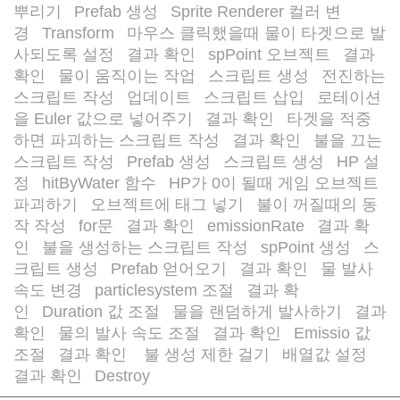
뿌리기
Prefab 생성
Sprite Renderer 컬러 변
/
/
경
Transform
마우스 클릭했을때 물이 타겟으로 발
/
/
사되도록 설정
결과 확인
spPoint 오브젝트
결과
/
/
/
확인
물이 움직이는 작업
스크립트 생성
전진하는
/
/
/
스크립트 작성
업데이트
스크립트 삽입
로테이션
/
/
/
을 Euler 값으로 넣어주기
결과 확인
타겟을 적중
/
/
하면 파괴하는 스크립트 작성
결과 확인
불을 끄는
/
/
스크립트 작성
Prefab 생성
스크립트 생성
HP 설
/
/
/
정
hitByWater 함수
HP가 0이 될때 게임 오브젝트
/
/
파괴하기
오브젝트에 태그 넣기
불이 꺼질때의 동
/
/
작 작성
for문
결과 확인
emissionRate
결과 확
/
/
/
/
인
불을 생성하는 스크립트 작성
spPoint 생성
스
/
/
/
크립트 생성
Prefab 얻어오기
결과 확인
물 발사
/
/
/
속도 변경
particlesystem 조절
결과 확
/
/
인
Duration 값 조절
물을 랜덤하게 발사하기
결과
/
/
/
확인
물의 발사 속도 조절
결과 확인
Emissio 값
/
/
/
조절
결과 확인
불 생성 제한 걸기
배열값 설정
/
/
/
/
결과 확인
Destroy
/