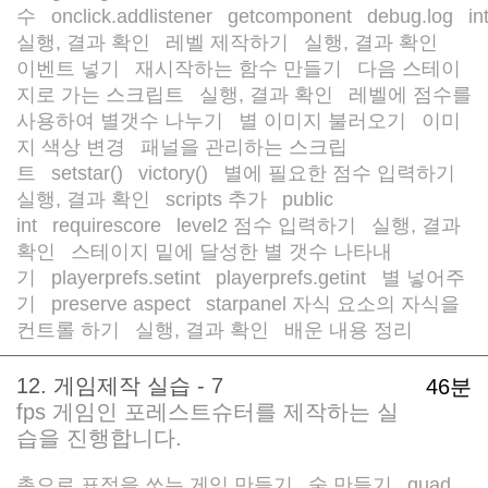
수
onclick.addlistener
getcomponent
debug.log
in
/
/
/
/
실행, 결과 확인
레벨 제작하기
실행, 결과 확인
/
/
/
이벤트 넣기
재시작하는 함수 만들기
다음 스테이
/
/
지로 가는 스크립트
실행, 결과 확인
레벨에 점수를
/
/
사용하여 별갯수 나누기
별 이미지 불러오기
이미
/
/
지 색상 변경
패널을 관리하는 스크립
/
트
setstar()
victory()
별에 필요한 점수 입력하기
/
/
/
/
실행, 결과 확인
scripts 추가
public
/
/
int
requirescore
level2 점수 입력하기
실행, 결과
/
/
/
확인
스테이지 밑에 달성한 별 갯수 나타내
/
기
playerprefs.setint
playerprefs.getint
별 넣어주
/
/
/
기
preserve aspect
starpanel 자식 요소의 자식을
/
/
컨트롤 하기
실행, 결과 확인
배운 내용 정리
/
/
12. 게임제작 실습 - 7
46분
fps 게임인 포레스트슈터를 제작하는 실
습을 진행합니다.
총으로 표적을 쏘는 게임 만들기
숲 만들기
quad
/
/
/