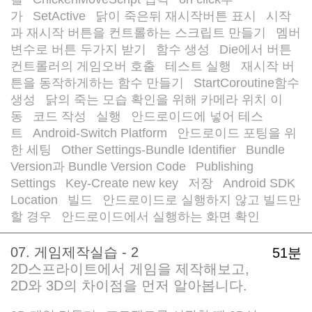
/
/
가
SetActive
닭이 죽은뒤 재시작버튼 표시
시작
/
/
/
과 재시작 버튼을 컨트롤하는 스크립트 만들기
멤버
/
변수로 버튼 두가지 받기
함수 생성
Die에서 버튼
/
/
컨트롤러의 게임오버 호출
테스트 실행
재시작 버
/
/
튼을 동작하게하는 함수 만들기
StartCoroutine함수
/
생성
닭의 죽는 모습 확인을 위해 카메라 위치 이
/
동
코드 작성
실행
안드로이드에 넣어 테스
/
/
/
트
Android-Switch Platform
안드로이드 포팅을 위
/
/
한 세팅
Other Settings-Bundle Identifier
Bundle
/
/
Version과 Bundle Version Code
Publishing
/
Settings
Key-Create new key
저장
Android SDK
/
/
/
Location
빌드
안드로이드로 실행하지 않고 빌드만
/
/
할 경우
안드로이드에서 실행하는 화면 확인
/
07. 게임제작실습 - 2
51분
2D스프라이트에서 게임을 제작해보고,
2D와 3D의 차이점을 먼저 알아봅니다.