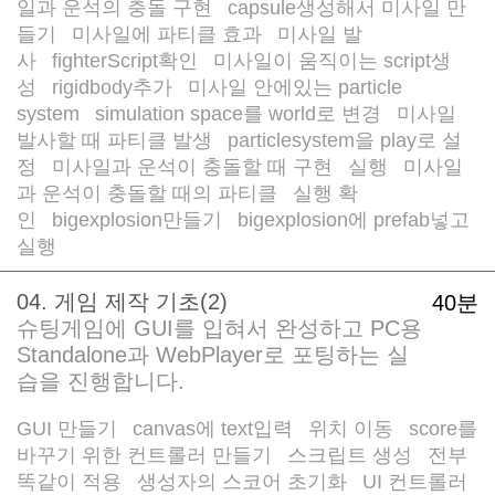
일과 운석의 충돌 구현
capsule생성해서 미사일 만
/
들기
미사일에 파티클 효과
미사일 발
/
/
사
fighterScript확인
미사일이 움직이는 script생
/
/
성
rigidbody추가
미사일 안에있는 particle
/
/
system
simulation space를 world로 변경
미사일
/
/
발사할 때 파티클 발생
particlesystem을 play로 설
/
정
미사일과 운석이 충돌할 때 구현
실행
미사일
/
/
/
과 운석이 충돌할 때의 파티클
실행 확
/
인
bigexplosion만들기
bigexplosion에 prefab넣고
/
/
실행
04. 게임 제작 기초(2)
40분
슈팅게임에 GUI를 입혀서 완성하고 PC용
Standalone과 WebPlayer로 포팅하는 실
습을 진행합니다.
GUI 만들기
canvas에 text입력
위치 이동
score를
/
/
/
바꾸기 위한 컨트롤러 만들기
스크립트 생성
전부
/
/
똑같이 적용
생성자의 스코어 초기화
UI 컨트롤러
/
/