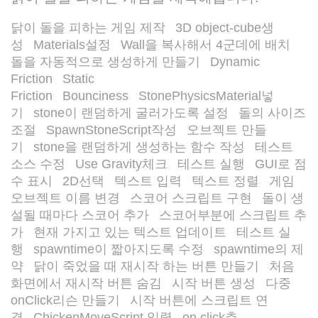
닭이 돌을 피하는 게임 제작
3D object-cube생
/
성
Materials설정
Wall을 복사해서 4군데에 배치
/
/
/
돌을 자동적으로 생성하게 만들기
Dynamic
/
Friction
Static
/
Friction
Bounciness
StonePhysicsMaterial넣
/
/
기
stone이 랜덤하게 굴러가도록 설정
돌의 사이즈
/
/
조절
SpawnStoneScript작성
오브젝트 만들
/
/
기
stone을 랜덤하게 생성하는 함수 작성
테스트
/
/
/
소스 수정
Use Gravity체크
테스트 실행
GUI로 점
/
/
/
수 표시
2D선택
텍스트 입력
텍스트 정렬
게임
/
/
/
/
오브젝트 이름 변경
스코어 스크립트 구현
돌이 생
/
/
설될 때마다 스코어 추가
스코어부분에 스크립트 추
/
가
현재 가지고 있는 텍스트 업데이트
테스트 실
/
/
행
spawntime이 짧아지도록 수정
spawntime의 제
/
/
약
닭이 죽었을 때 재시작 하는 버튼 만들기
처음
/
/
화면에서 재시작 버튼 숨김
시작 버튼 생성
다중
/
/
onClick리슨 만들기
시작 버튼에 스크립트 연
/
결
ChickenMoveScript 입력
on click추