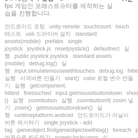
fps 게임인 포레스트슈터를 제작하는 실
습을 진행합니다.
안드로이드 포팅
unity remote
touchcount
touch
/
/
/
테스트
usb 드라이버 설치
standard
/
/
assets(mobile)
prefabs
single
/
/
joystick
joystick.js
resetjoystick()
defaultrect
실
/
/
/
/
행
public joystick joystick
standard assets
/
/
(mobile)
debug.log()
실
/
/
행
input.simulatemousewithtouches
debug.log
hitt
/
/
/
실행
사격버튼 만들기
start()
color 로컬 변수 만들
/
/
/
기
실행
getcomponent,
/
/
hittest
firetouched
input.getmousebuttondown
shoo
/
/
/
()
실행
zoombutton
실행
zoombutton에 zoom 넣
/
/
/
/
기
zoom()
getmousebuttondown()
실
/
/
/
행
runtimeplatform.android
안드로이드가 아닐시
/
/
버튼 제거하기
single joystick - add
/
tag
gameobject.findgameobjectswithtag()
foreach
/
/
/
버전으로 빌드하기
screen.lockcursor
실
/
/