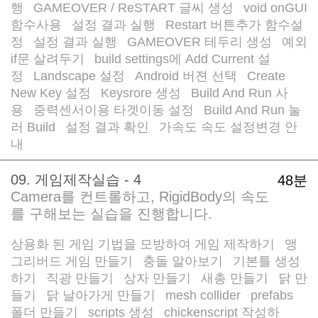
행
GAMEOVER / ReSTART 글씨 생성
void onGUI
/
/
함수사용
설정 결과 실행
Restart 버튼추가 함수설
/
/
정
설정 결과 실행
GAMEOVER 테두리 생성
예외
/
/
/
if문 살려두기
build settings에 Add Current 설
/
정
Landscape 설정
Android 버젼 선택
Create
/
/
/
New Key 설정
Keysrore 생성
Build And Run 사
/
/
용
중력센서이용 타겟이동 설정
Build And Run 눌
/
/
러 Build
설정 결과 확인
가속도 속도 설정변경 안
/
/
내
09. 게임제작실습 - 4
48분
Camera를 컨트롤하고, RigidBody의 속도
를 구해보는 실습을 진행합니다.
상용화 된 게임 기법을 모방하여 게임 제작하기
앵
/
그리버드 게임 만들기
충돌 알아보기
기본틀 생성
/
/
하기
직광 만들기
상자 만들기
새총 만들기
닭 만
/
/
/
/
들기
닭 날아가게 만들기
mesh collider
prefabs
/
/
/
폴더 만들기
scripts 생성
chickenscript 작성하
/
/