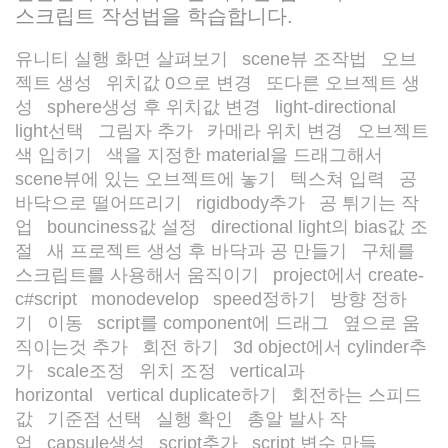
스크립트 작성법을 학습합니다.
유니티 실행 화면 살펴보기
scene뷰 조작법
오브
/
/
젝트 생성
위치값 0으로 변경
또다른 오브젝트 생
/
/
성
sphere생성 후 위치값 변경
light-directional
/
/
light선택
그림자 추가
카메라 위치 변경
오브젝트
/
/
/
색 입히기
색을 지정한 material을 드래그해서
/
scene뷰에 있는 오브젝트에 놓기
텍스쳐 입력
공
/
/
바닥으로 떨어뜨리기
rigidbody추가
공 튀기는 작
/
/
업
bounciness값 설정
directional light의 bias값 조
/
/
절
새 프로젝트 생성 후 바닥과 공 만들기
구체를
/
/
스크립트를 사용해서 움직이기
project에서 create-
/
c#script
monodevelop
speed정하기
방향 정하
/
/
/
기
이동
script를 component에 드래그
옆으로 움
/
/
/
직이는것 추가
회전 하기
3d object에서 cylinder추
/
/
가
scale조정
위치 조정
vertical과
/
/
/
horizontal
vertical duplicate하기
회전하는 스피드
/
/
값
기준점 선택
실행 확인
총알 발사 작
/
/
/
업
capsule생성
script추가
script 변수 만들
/
/
/