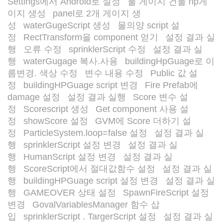
Settings에서 Android로 설정
물 게이지 건물 hp게
/
이지 생성
panel로 2개 게이지 생
/
성
waterGugeScript 생성
물의양 script 설
/
/
정
RectTransform을 component 얻기
설정 결과 실
/
/
행
오류 수정
sprinklerScript 수정
설정 결과 실
/
/
/
행
waterGugage 복사.사용
buildingHpGuage로 이
/
/
름변경. 색상 수정
변수 내용 수정
Public 값 설
/
/
정
buildingHPGuage script 변경
Fire Prefab에
/
/
damage 설정
설정 결과 실행
Score 변수 설
/
/
정
Scorescript 생성
Get component 사용 설
/
/
정
showScore 설정
GVM에 Score 더하기 설
/
/
정
ParticleSystem.loop=false 설정
설정 결과 실
/
/
행
sprinklerScript 설정 변경
설정 결과 실
/
/
행
HumanScript 설정 변경
설정 결과 실
/
/
행
ScoreScript에서 절대값함수 설정
설정 결과 실
/
/
행
buildingHPGuage script 설정 변경
설정 결과 실
/
/
행
GAMEOVER 상태 설정
SpawnFireScript 설정
/
/
변경
GovalVariablesManager 함수 삽
/
입
sprinklerScript . TargerScript 설정
설정 결과 실
/
/