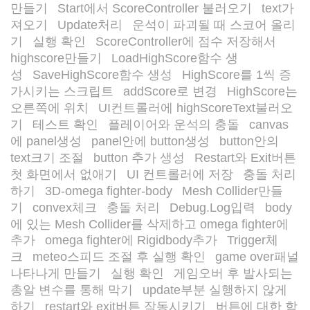
만들기
Start에서 ScoreController 불러오기
text가
/
/
져오기
Update처리
운석이 파괴될 때 스코어 올리
/
/
기
실행 확인
ScoreController에 점수 저장해서
/
/
highscore만들기
LoadHighScore함수 생
/
성
SaveHighScore함수 생성
HighScore를 1씩 증
/
/
가시키는 스크립트
addScore로 변경
HighScore는
/
/
오른쪽에 위치
UI컨트롤러에 highScoreText불러오
/
기
테스트 확인
플레이어와 운석의 충돌
canvas
/
/
/
에 panel생성
panel안에 button생성
button안의
/
/
text크기 조절
button 추가 생성
Restart와 Exit버튼
/
/
첫 화면에서 없애기
UI 컨트롤러에 저장
충돌 처리
/
/
하기
3D-omega fighter-body
Mesh Collider만들
/
/
기
convex체크
충돌 처리
Debug.Log입력
body
/
/
/
/
에 있는 Mesh Collider를 삭제하고 omega fighter에
추가
omega fighter에 Rigidbody추가
Trigger체
/
/
크
meteo스피드 조절 후 실행 확인
game over패널
/
/
나타나게 만들기
실행 확인
게임오버 후 발사되는
/
/
총알 변수를 통해 막기
update부분 실행하지 않게
/
하기
restart와 exit버튼 작동시키기
버튼에 대한 함
/
/