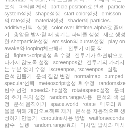
/
/
조정
파티클 제작
particle position값 변경
particle
/
/
/
system설정
shape설정
start color설정
emisson
/
/
/
의 rate설정
material생성
shader의 particles-
/
/
additive선택
실행
color over lifetime-alpha값 줄이
/
/
기
총알을 발사할 때 생기는 파티클 생성
새로 생성
/
/
한 shotparticle설정
emission의 bursts설정
play on
/
/
awake와 looping체크해제
전투기 이동 작
/
업
fighterScript생성 후 수정
전투기가 화면밖으로
/
/
나가지 않도록 설정
screenpos값
전투기의 가려지
/
/
는 부분 없이 수정
lscreenpos, rscreenpos
실행
/
/
/
운석 만들기
운석 질감 변경
normalmap
bumped
/
/
/
specular선택
meteoscript생성 후 수정
randomsize
/
/
변수 선언
speed와 hp설정
rotatespeed설정
운석
/
/
/
의 초기 위치 설정
random.range사용
운석의 색 설
/
/
정
운석 움직이기
space.world
rotate
메모리 효
/
/
/
/
율을 위해 게임오브젝트 제거
운석을 자동적으로 생
/
성하게 만들기
coroutine사용 방법
waitforseconds
/
/
함수
실행
random.range효과
미사일 발사와 미사
/
/
/