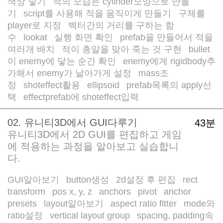
색상 넣기
적의 모습은 cylinder모양으로 만들
/
기
script를 사용해 적을 움직이게 만들기
구체를
/
/
player로 지정
벡터간의 거리를 구하는 함
/
수
lookat
실행 화면 확인
prefab을 만들어서 적을
/
/
/
여러개 배치
적이 총알을 맞아 죽는 것 구현
bullet
/
/
이 enemy에 닿는 순간 확인
enemy에게 rigidbody추
/
가해서 enemy가 날아가게 설정
mass조
/
정
shoteffect활용
ellipsoid
prefab목록의 apply선
/
/
/
택
effectprefab에 shoteffect입력
/
02. 유니티3D에서 GUI다루기
43분
유니티3D에서 2D GUI를 편집하고 게임
에 적용하는 과정을 알아보고 실습합니
다.
GUI알아보기
button생성
2d설정 후 편집
rect
/
/
/
transform
pos x, y, z
anchors
pivot
anchor
/
/
/
/
presets
layout알아보기
aspect ratio fitter
mode와
/
/
/
ratio설정
vertical layout group
spacing, padding속
/
/