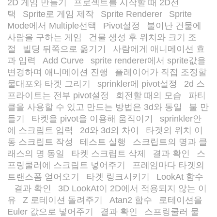
2D 게임 만들기
프로젝트를 시작할 때 2D선
/
택
Sprite로 게임 제작
Sprite Renderer
Sprite
/
/
/
Mode에서 Multiple선택
Pivot설정
불이난 건물에
/
/
사람을 구하는 게임
건물 생성 후 위치와 크기 조
/
절
빌딩 뒤쪽으로 옮기기
사람에게 애니메이션 효
/
/
과 입력
Add Curve
sprite renderer에서 sprite값을
/
/
변경하며 애니메이션 진행
플레이어가 직접 조정할
/
물대포와 타겟 그리기
sprinkler에 pivot설정
2d 스
/
/
프라이트는 전부 pivot설정
회전할 때의 모습
파티
/
/
클을 사용할 수 있고 만드는 방법은 3d와 동일
불 만
/
들기
타켓을 pivot을 이용해 움직이기
sprinkler안
/
/
에 스크립트 입력
2d와 3d의 차이
타겟의 위치 이
/
/
동 스크립트 작성
테스트 실행
스크립트의 명과 클
/
/
래스의 명 동일
타켓 스크립트 삭제
결과 확인
스
/
/
/
프링쿨러에 스크립트 넣어주기
프레임마다 타겟의
/
트랜스폼 얻어오기
타겟 링크시키기
LookAt 함수
/
/
결과 확인
3D LookAt이 2D에서 적용되지 않는 이
/
/
유
Z 로테이션 돌려주기
Atan2 함수
로테이션을
/
/
/
Euler 값으로 넣어주기
결과 확인
스프링쿨러 물
/
/