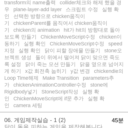
transform의 name출력
collider체크와 해제 했을 경
/
우
plane-layer-add layer
스크립트 수정
실행 확
/
/
/
인
선택한 방향으로 chicken움직이
/
기
chickenParent를 움직여서 chicken움직이
/
기
chicken의 animation
hit가 hit의 방향대로 돌아
/
/
보도록 만들기
ChickenMoveScript수정
chicken이
/
/
동하기
실행 확인
ChickenMoveScript수정
speed
/
/
/
지정
실행 확인
닭이 피할 장애물 만들기
stone오
/
/
/
브젝트 생성
돌이 위에서 떨어져 닭이 맞으면 죽도
/
록 설정
닭이 죽는 모션 만들기
닭을 옆으로 넘어지
/
/
게 하기
x값 회전축 눕히기
y값 변경
chickendie의
/
/
/
Loop Time해제
Make Transition
parameters추
/
/
가
chickenAnimationController수정
stone에
/
/
Rigidbody넣기
StoneScript작성
실행 확
/
/
인
ChickenMoveScript에 if문 추가
실행 확
/
/
인
camera 세팅
/
06. 게임제작실습 - 1 (2)
45분
닭이 돌을 피하는 게임을 제작해봅니다.