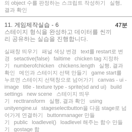
의 object 수를 판정하는 스크립트 작성하기
실행,
/
결과 확인
11. 게임제작실습 - 6
47분
스테이지 형식을 완성하고 데이터를 씬끼
리 공유하는 실습을 진행합니다.
실패창 띄우기
패널 색상 변경
text를 restart로 변
/
/
경
setactive(false)
failtime
chicken tag 지정하
/
/
/
기
numberofchicken
chickens.length
실행, 결과
/
/
/
확인
메인과 스테이지 선택 만들기
game start를
/
/
누르면 스테이지 선택창으로 넘어가기
canvas - ui -
/
image
title - texture type - sprite(sd and ui)
build
/
/
settings
new scene
스테이지 띄우
/
/
기
recttransform
실행, 결과 확인
using
/
/
/
unityengine.ui
stageselectbutton을 다음 stage로 넘
/
어가게 연결하기
buttonmanager 만들
/
기
public
loadlevel()
loadlevel 해주는 함수 만들
/
/
/
기
gostage 함
/