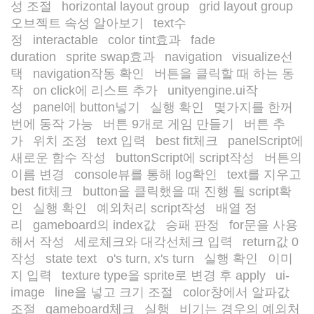
성 조절
horizontal layout group
grid layout group
/
/
/
오브젝트 속성 알아보기
text수
/
정
interactable
color tint효과
fade
/
/
/
duration
sprite swap효과
navigation
visualize선
/
/
/
택
navigation작동 확인
버튼을 클릭할 때 하는 동
/
/
작
on click에 리스트 추가
unityengine.ui작
/
/
성
panel에 button넣기
실행 확인
몇가지를 한꺼
/
/
/
번에 동작 가능
버튼 9개로 게임 만들기
버튼 추
/
/
가
위치 조정
text 입력
best fit체크
panelScript에
/
/
/
/
새로운 함수 작성
buttonScript에 script작성
버튼의
/
/
이름 변경
console뷰를 통해 log확인
text를 지우고
/
/
best fit체크
button을 클릭했을 때 진행 될 script확
/
인
실행 확인
예외처리 script작성
배열 정
/
/
/
리
gameboard의 index값
승패 판정
for문을 사용
/
/
/
해서 작성
세로체크와 대각선체크 입력
return값 0
/
/
작성
state text
o's turn, x's turn
실행 확인
이미
/
/
/
/
지 입력
texture type을 sprite로 변경 후 apply
ui-
/
/
image
line을 넣고 크기 조절
color창에서 알파값
/
/
조절
gameboard체크
실행
비기는 경우의 예외처
/
/
/