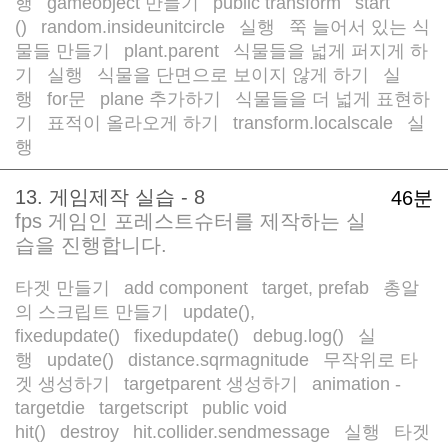
행
gameobject 만들기
public transform
start
/
/
/
()
random.insideunitcircle
실행
쭉 늘어서 있는 식
/
/
/
물들 만들기
plant.parent
식물들을 넓게 퍼지게 하
/
/
기
실행
식물을 단면으로 보이지 않게 하기
실
/
/
/
행
for문
plane 추가하기
식물들을 더 넓게 표현하
/
/
/
기
표적이 올라오게 하기
transform.localscale
실
/
/
/
행
13. 게임제작 실습 - 8
46분
fps 게임인 포레스트슈터를 제작하는 실
습을 진행합니다.
타겟 만들기
add component
target, prefab
총알
/
/
/
의 스크립트 만들기
update(),
/
fixedupdate()
fixedupdate()
debug.log()
실
/
/
/
행
update()
distance.sqrmagnitude
무작위로 타
/
/
/
겟 생성하기
targetparent 생성하기
animation -
/
/
targetdie
targetscript
public void
/
/
hit()
destroy
hit.collider.sendmessage
실행
타겟
/
/
/
/