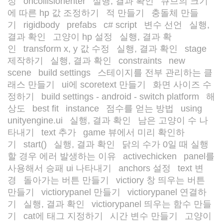
정
oncollisionenter
실행, 결과 확인
큐브의 크기
/
/
/
에 따른 hp 값 조정하기
적 만들기
충돌체 만들
/
/
기
rigidbody
prefabs
c# script
변수 선언
실행,
/
/
/
/
/
결과 확인
고양이 hp 설정
실행, 결과 확
/
/
인
transform x, y 값 수정
실행, 결과 확인
stage
/
/
/
제작하기
실행, 결과 확인
constraints
new
/
/
/
scene
build settings
스테이지를 전부 관리하는 클
/
/
래스 만들기
ui에 scoretext 만들기
화면 사이즈 수
/
/
정하기
build settings - android - switch platform
해
/
/
상도
best fit
instance
점수를 얻는 방법
using
/
/
/
/
unityengine.ui
실행, 결과 확인
남은 고양이 수 나
/
/
타내기
text 추가
game 뷰에서 미리 확인하
/
/
기
start()
실행, 결과 확인
닭의 수가 0일 때 실행
/
/
/
할 경우 에러 발생하는 이유
activechicken
panel를
/
/
사용해서 승패 ui 나타내기
anchors 설정
text 변
/
/
경
돌아가는 버튼 만들기
victiory 창 띄우는 버튼
/
/
만들기
victiorypanel 만들기
victiorypanel 연결하
/
/
기
실행, 결과 확인
victiorypanel 띄우는 함수 만들
/
/
기
cat에 태그 지정하기
시간 변수 만들기
고양이
/
/
/