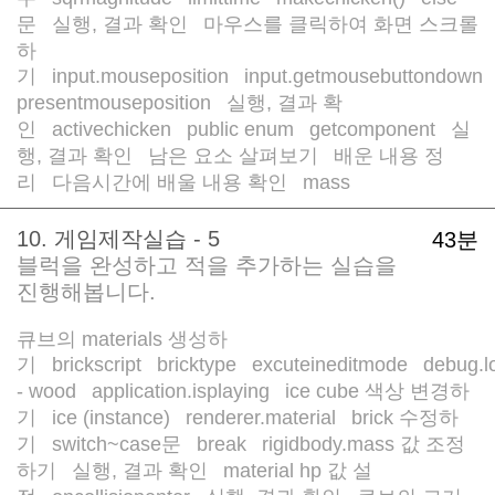
문
실행, 결과 확인
마우스를 클릭하여 화면 스크롤
/
/
하
기
input.mouseposition
input.getmousebuttondown
/
/
/
presentmouseposition
실행, 결과 확
/
인
activechicken
public enum
getcomponent
실
/
/
/
/
행, 결과 확인
남은 요소 살펴보기
배운 내용 정
/
/
리
다음시간에 배울 내용 확인
mass
/
/
10. 게임제작실습 - 5
43분
블럭을 완성하고 적을 추가하는 실습을
진행해봅니다.
큐브의 materials 생성하
기
brickscript
bricktype
excuteineditmode
debug.l
/
/
/
/
- wood
application.isplaying
ice cube 색상 변경하
/
/
기
ice (instance)
renderer.material
brick 수정하
/
/
/
기
switch~case문
break
rigidbody.mass 값 조정
/
/
/
하기
실행, 결과 확인
material hp 값 설
/
/