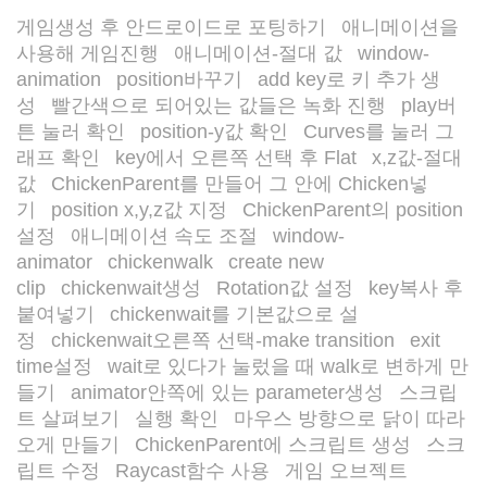
게임생성 후 안드로이드로 포팅하기
애니메이션을
/
사용해 게임진행
애니메이션-절대 값
window-
/
/
animation
position바꾸기
add key로 키 추가 생
/
/
성
빨간색으로 되어있는 값들은 녹화 진행
play버
/
/
튼 눌러 확인
position-y값 확인
Curves를 눌러 그
/
/
래프 확인
key에서 오른쪽 선택 후 Flat
x,z값-절대
/
/
값
ChickenParent를 만들어 그 안에 Chicken넣
/
기
position x,y,z값 지정
ChickenParent의 position
/
/
설정
애니메이션 속도 조절
window-
/
/
animator
chickenwalk
create new
/
/
clip
chickenwait생성
Rotation값 설정
key복사 후
/
/
/
붙여넣기
chickenwait를 기본값으로 설
/
정
chickenwait오른쪽 선택-make transition
exit
/
/
time설정
wait로 있다가 눌렀을 때 walk로 변하게 만
/
들기
animator안쪽에 있는 parameter생성
스크립
/
/
트 살펴보기
실행 확인
마우스 방향으로 닭이 따라
/
/
오게 만들기
ChickenParent에 스크립트 생성
스크
/
/
립트 수정
Raycast함수 사용
게임 오브젝트
/
/