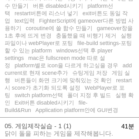
수 만들기
버튼 disabled시키기
platform선
/
/
택
restart버튼에 리스너 넣기
exit버튼도 동일 작
/
/
업
text입력
FighterScript에 gameover다른 방법 사
/
/
용하기
coroutine에 쓸 함수 만들기
gameover창을
/
/
1초 후에 뜨게 변경
충돌했을 때 비행기 제거
실행
/
/
파일이나 webPlayer로 포팅
file-build settings-포팅
/
할 수 있는 platform
windows선택 후 player
/
settings
mac은 fullscreen mode 따로 설
/
정
platform별로 icon을 다르게 하고싶을 경우
add
/
/
current로 현재 scene추가
슈팅게임 저장
게임 실
/
/
행
버튼들이 화면 크기에 맞춰있는 것 확인
restart
/
/
시 score가 초기화 되도록 설정
WebPlayer로 포
/
팅
switch platform선택
폴더 지정 후 빌드
실행 확
/
/
/
인
Exit버튼 disabled시키기
file-
/
/
Build&Run
Application platform안에 GUI변경
/
05. 게임제작실습 - 1 (1)
41분
닭이 돌을 피하는 게임을 제작해봅니다.