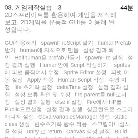
08. 게임제작실습 - 3
44분
2D스프라이트를 활용하여 게임을 제작해
보고, 2D게임을 유동적 GUI를 이용해 완
성합니다.
GUI적용하기
spawnFireScript 열기
humanPrefab
/
/
받기
human에 자식으로 만듬
실행 결과 확
/
/
인
Helfhuman을 prefab만들기
spawnFire 설정
설
/
/
/
정 결과 실행
Human안에 Script 작성하기
sprites
/
/
에 피벗 움직여서 수정
Sprite Editor 설정
피벗 이
/
/
동 설정
Apply 적용
Human Script 작성
수명 지
/
/
/
정
life 초기화 설정
deltaTime 설정
설정 결과 실
/
/
/
행
설정 오류 확인 및 수정
fire parent를 null로지
/
/
정
설정 결과 실행
else if 설정
Fire에서 HP를
/
/
/
Public으로설정
설정 결과 실행
싱글턴으로 스코어
/
/
매니져 설정
GovalVariablesManager 생성
static
/
/
class 생성
변수초기화 함수 적용
스크립이니셜사
/
/
용 설명
unity 로 return
Canvas 생성.설정
Build
/
/
/