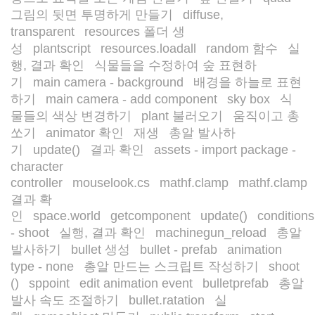
그림의 뒷면 투명하게 만들기
diffuse,
/
transparent
resources 폴더 생
/
성
plantscript
resources.loadall
random 함수
실
/
/
/
/
행, 결과 확인
식물들을 수정하여 숲 표현하
/
기
main camera - background
배경을 하늘로 표현
/
/
하기
main camera - add component
sky box
식
/
/
/
물들의 색상 변경하기
plant 불러오기
움직이고 총
/
/
쏘기
animator 확인
재생
총알 발사하
/
/
/
기
update()
결과 확인
assets - import package -
/
/
/
character
controller
mouselook.cs
mathf.clamp
mathf.clamp
/
/
/
/
결과 확
인
space.world
getcomponent
update()
conditions
/
/
/
/
- shoot
실행, 결과 확인
machinegun_reload
총알
/
/
/
발사하기
bullet 생성
bullet - prefab
animation
/
/
/
type - none
총알 만드는 스크립트 작성하기
shoot
/
/
()
sppoint
edit animation event
bulletprefab
총알
/
/
/
/
발사 속도 조절하기
bullet.ratation
실
/
/