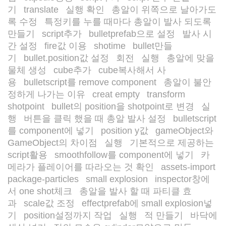
기
translate
실행 확인
총알이 위쪽으로 날아가도
/
/
/
록 수정
특정키를 누를 때마다 총알이 발사 되도록
/
만들기
script추가
bulletprefab으로 설정
발사 시
/
/
/
간 설정
fire값 이용
shotime
bullet만들
/
/
/
기
bullet.position값 설정
회전
실행
총알에 맞을
/
/
/
/
물체 생성
cube추가
cube복사해서 사
/
/
용
bulletscript를 remove component
총알이 불안
/
/
정하게 나가는 이유
creat empty
transform
/
/
shotpoint
bullet의 position을 shotpoint로 변경
실
/
/
행
버튼을 클릭 했을 때 총알 발사 설정
bulletscript
/
/
를 component에 넣기
position y값
gameObject와
/
/
GameObject의 차이점
실행
기본적으로 제공하는
/
/
script활용
smoothfollow를 component에 넣기
카
/
/
메라가 플레이어를 따라오는 것 확인
assets-import
/
package-particles
small explosion
inspector창에
/
/
서 one shot체크
총알을 발사 할 때 파티클 효
/
과
scale값 조정
effectprefab에 small explosion넣
/
/
기
position설정까지 작업
실행
적 만들기
바닥에
/
/
/
/