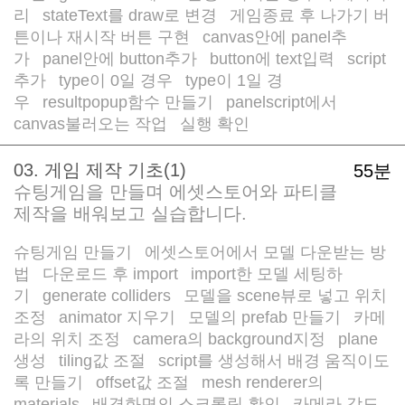
리
stateText를 draw로 변경
게임종료 후 나가기 버
/
/
튼이나 재시작 버튼 구현
canvas안에 panel추
/
가
panel안에 button추가
button에 text입력
script
/
/
/
추가
type이 0일 경우
type이 1일 경
/
/
우
resultpopup함수 만들기
panelscript에서
/
/
canvas불러오는 작업
실행 확인
/
03. 게임 제작 기초(1)
55분
슈팅게임을 만들며 에셋스토어와 파티클
제작을 배워보고 실습합니다.
슈팅게임 만들기
에셋스토어에서 모델 다운받는 방
/
법
다운로드 후 import
import한 모델 세팅하
/
/
기
generate colliders
모델을 scene뷰로 넣고 위치
/
/
조정
animator 지우기
모델의 prefab 만들기
카메
/
/
/
라의 위치 조정
camera의 background지정
plane
/
/
생성
tiling값 조절
script를 생성해서 배경 움직이도
/
/
록 만들기
offset값 조절
mesh renderer의
/
/
materials
배경화면의 스크롤링 확인
카메라 각도