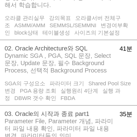
해서 학습합니다.
오라클 관리실무
강의목표
오라클서버 전체구
/
/
조
ASMM/AMM
SEMMSL/SEMMNI
변경여부확
/
/
/
인
block상태
테이블생성
사이즈의 기본설정
/
/
/
02. Oracle Architecture와 SQL
41분
Dynamic SGA , PGA, SQL 문장, Select
문장, Update 문장, 필수 Background
Process, 선택적 Background Process
SGA의 구성요소
파라미터 크기
Shared Pool Size
/
/
변경
PGA 용량 조회
실행원리 4단계
실행 과
/
/
/
정
DBWR 갯수 확인
FBDA
/
/
03. Oracle의 시작과 종료 part1
35분
Parameter File, Parameter 개념, 파라미
터 파일 내용 확인, 파라미터 파일 내용
변경, 파라미터들의 의미