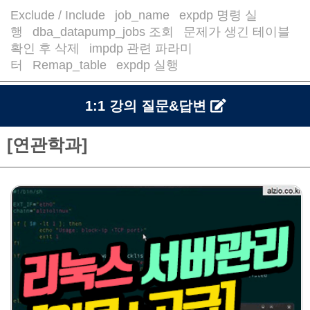
Exclude / Include
job_name
expdp 명령 실
/
/
행
dba_datapump_jobs 조회
문제가 생긴 테이블
/
/
확인 후 삭제
impdp 관련 파라미
/
터
Remap_table
expdp 실행
/
/
1:1 강의 질문&답변
[연관학과]