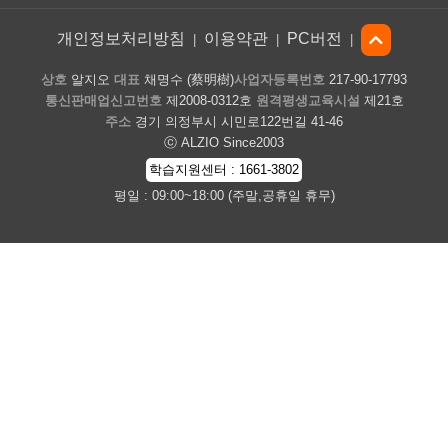
개인정보처리방침
이용약관
PC버전
|
|
|
상호
알지오
대표
채명수 (蔡明樹)
사업자등록번호
217-90-17793
통신판매업신고번호
제2008-0312호
원격평생교육시설
제21호
주소
경기 의정부시 시민로122번길 41-46
ⓒ ALZIO Since2003
학습지원센터 : 1661-3802
평일 : 09:00~18:00 (주말,공휴일 휴무)