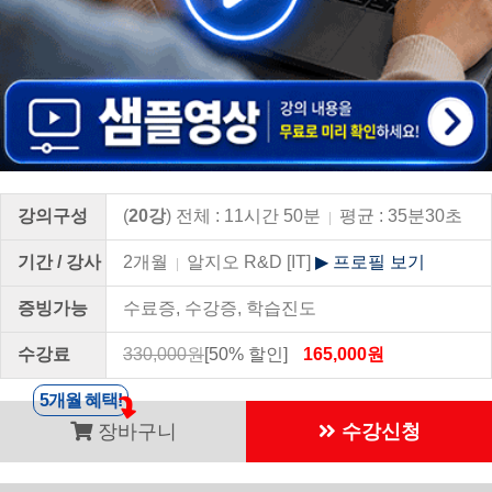
강의구성
(
20강
) 전체 : 11시간 50분
평균 : 35분30초
|
기간 / 강사
2개월
알지오 R&D [IT]
▶ 프로필 보기
|
증빙가능
수료증, 수강증, 학습진도
수강료
330,000원
[50% 할인]
165,000원
5개월 혜택!
장바구니
수강신청