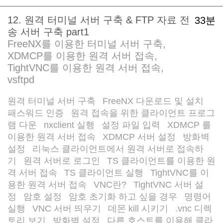
12. 원격 터미널 서버 구축 & FTP 자료 전
33분
송 서버 구축 part1
FreeNX를 이용한 터미널 서버 구축,
XDMCP를 이용한 원격 서버 접속,
TightVNC를 이용한 원격 서버 접속,
vsftpd
원격 터미널 서버 구축
FreeNX 다운로드 및 설치
/
/
패스워드 인증
원격 접속을 위한 클라이언트 프로그
/
램 다운
nxclient 실행
설정 파일 입력
XDMCP 를
/
/
/
이용한 원격 서버 접속
XDMCP 서버 설정
방화벽
/
/
설정
리눅스 클라이언트에서 원격 서버로 접속하
/
기
원격 서버로 로그인
TS 클라이언트를 이용한 원
/
/
격 서버 접속
TS 클라이언트 실행
TightVNC를 이
/
/
용한 원격 서버 접속
VNC란?
TightVNC 서버 설
/
/
정
암호 설정
암호 초기화 하고 싶을 경우
명령어
/
/
/
실행
VNC 서버 띄우기
데몬 kill 시키기
.vnc 디렉
/
/
/
토리 보기
방화벽 설정
다른 호스트를 이용해 클라
/
/