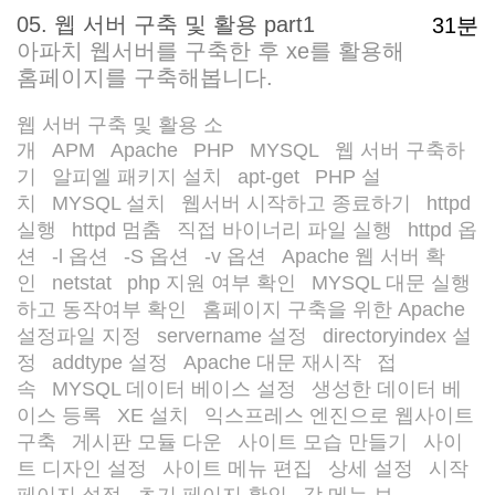
05. 웹 서버 구축 및 활용 part1
31분
아파치 웹서버를 구축한 후 xe를 활용해
홈페이지를 구축해봅니다.
웹 서버 구축 및 활용 소
개
APM
Apache
PHP
MYSQL
웹 서버 구축하
/
/
/
/
/
기
알피엘 패키지 설치
apt-get
PHP 설
/
/
/
치
MYSQL 설치
웹서버 시작하고 종료하기
httpd
/
/
/
실행
httpd 멈춤
직접 바이너리 파일 실행
httpd 옵
/
/
/
션
-l 옵션
-S 옵션
-v 옵션
Apache 웹 서버 확
/
/
/
/
인
netstat
php 지원 여부 확인
MYSQL 대문 실행
/
/
/
하고 동작여부 확인
홈페이지 구축을 위한 Apache
/
설정파일 지정
servername 설정
directoryindex 설
/
/
정
addtype 설정
Apache 대문 재시작
접
/
/
/
속
MYSQL 데이터 베이스 설정
생성한 데이터 베
/
/
이스 등록
XE 설치
익스프레스 엔진으로 웹사이트
/
/
구축
게시판 모듈 다운
사이트 모습 만들기
사이
/
/
/
트 디자인 설정
사이트 메뉴 편집
상세 설정
시작
/
/
/
페이지 설정
초기 페이지 확인
각 메뉴 보