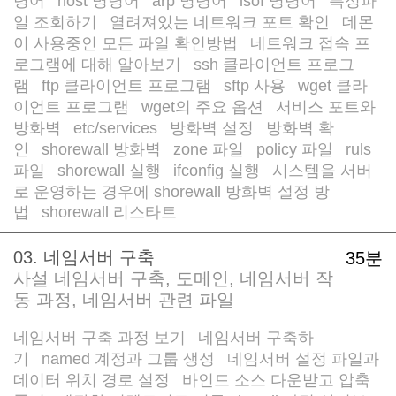
령어
host 명령어
arp 명령어
lsof 명령어
특정파
/
/
/
/
일 조회하기
열려져있는 네트워크 포트 확인
데몬
/
/
이 사용중인 모든 파일 확인방법
네트워크 접속 프
/
로그램에 대해 알아보기
ssh 클라이언트 프로그
/
램
ftp 클라이언트 프로그램
sftp 사용
wget 클라
/
/
/
이언트 프로그램
wget의 주요 옵션
서비스 포트와
/
/
방화벽
etc/services
방화벽 설정
방화벽 확
/
/
/
인
shorewall 방화벽
zone 파일
policy 파일
ruls
/
/
/
/
파일
shorewall 실행
ifconfig 실행
시스템을 서버
/
/
/
로 운영하는 경우에 shorewall 방화벽 설정 방
법
shorewall 리스타트
/
03. 네임서버 구축
35분
사설 네임서버 구축, 도메인, 네임서버 작
동 과정, 네임서버 관련 파일
네임서버 구축 과정 보기
네임서버 구축하
/
기
named 계정과 그룹 생성
네임서버 설정 파일과
/
/
데이터 위치 경로 설정
바인드 소스 다운받고 압축
/