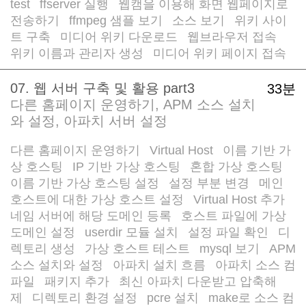
test
ffserver 실행
웹캠을 이용해 화면 웹페이지로
/
/
전송하기
ffmpeg 샘플 보기
소스 보기
위키 사이
/
/
/
트 구축
미디어 위키 다운로드
웹브라우저 접속
/
/
/
위키 이름과 관리자 생성
미디어 위키 페이지 접속
/
07. 웹 서버 구축 및 활용 part3
33분
다른 홈페이지 운영하기, APM 소스 설치
와 설정, 아파치 서버 설정
다른 홈페이지 운영하기
Virtual Host
이름 기반 가
/
/
상 호스팅
IP 기반 가상 호스팅
혼합 가상 호스팅
/
/
/
이름 기반 가상 호스팅 설정
설정 부분 변경
메인
/
/
호스트에 대한 가상 호스트 설정
Virtual Host 추가
/
/
네임 서버에 해당 도메인 등록
호스트 파일에 가상
/
도메인 설정
userdir 모듈 설치
설정 파일 확인
디
/
/
/
렉토리 생성
가상 호스트 테스트
mysql 보기
APM
/
/
/
소스 설치와 설정
아파치 설치 흐름
아파치 소스 컴
/
/
파일
패키지 추가
최신 아파치 다운받고 압축해
/
/
제
디렉토리 환경 설정
pcre 설치
make로 소스 컴
/
/
/