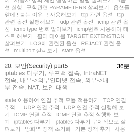
어
사용자 정의 체인 생성하는 방법 살펴보기
-t옵
/
/
션 실행
규칙관련 PARAMETERS 살펴보기
옵션들
/
/
앞에 ! 붙는 이유
! 사용해보기
tcp 관련 옵션
tcp
/
/
/
관련 옵션 실행해보기
udp 관련 옵션
icmp 관련 옵
/
/
션
icmp type 번호 알아보기
icmp번호 사용하여 테
/
/
스트 해보기
필터 테이블 TARGET EXTENSTION
/
살펴보기
LOG에 관련된 옵션
REJACT 관련 옵
/
/
션
multiport 살펴보기
state 옵션
/
/
20. 보안(Security) part5
36분
iptables 다루기, 루프백 접속, IntraNET
접속, 내부->외부인터넷 접속, 외부->내
부 접속, NAT, 보안 대책
state 이용하여 연결 추적 모듈 적용하기
TCP 연결
/
추적
UDP 연결 추적
UDP 연결 추적 실행해 보
/
/
/
기
ICMP 연결 추적
ICMP 연결 추적 실행해 보
/
/
기
iptables 다루기
iptables 다루기 구체적으로 살
/
/
펴보기
방화벽 정책 초기화
기본 정책 추가
사용
/
/
/