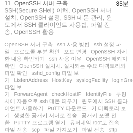
11. OpenSSH 서버 구축
35분
SSH(Secure SHell) 이해, OpenSSH 서버
설치, OpenSSH 설정, SSH 데몬 관리, 윈
도에서 SSH 클라이언트 사용법, 파일 전
송, OpenSSH 활용
OpenSSH 서버 구축
ssh 사용 방법
ssh 설정 파
/
/
일
프로토콜 부분 확인
포트 변경
OpenSSH 자세
/
/
/
한 내용 확인하기
ssh 사용 이유
OpenSSH 패키지
/
/
확인
OpenSSH 설치시, 설치되는 주요 디렉토리와
/
파일 확인
sshd_config 파일 보
/
기
ListenAddress
HostKey
syslogFacility
loginGr
/
/
/
/
파일 보
기
ForwardAgent
checkHostIP
IdentityFile
부팅
/
/
/
/
시에 자동으로 ssh 데몬 띄우기
윈도에서 SSH 클라
/
이언트 사용하기
PuTTY 다운로드
키 디렉토리 보
/
/
기
생성한 공개키 서버로 전송
공개키 포맷 전
/
/
환
PuTTY 프로그램 열기
유저네임 root로 접속
/
/
/
파일 전송
scp
파일 가져오기
파일 전송
sftp
/
/
/
/