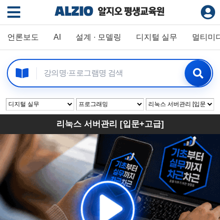
언론보도
AI
설계 · 모델링
디지털 실무
멀티미
리눅스 서버관리 [입문+고급]