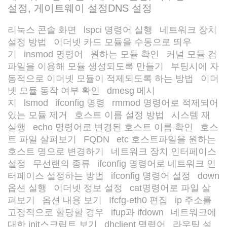
설정, 게이트웨이 설정DNS 설정
리눅스 콘솔 화면
lspci 명령어 실행
네트워크 장치
/
/
설정 방법
이더넷 카드 모듈을 수동으로 띄우
/
기
insmod 명령어
원하는 모듈 확인
커널 모듈 컴
/
/
/
파일을 이용해 모듈 생성되도록 만들기
부팅시에 자
/
동적으로 이더넷 모듈이 적제되도록 하는 방법
이더
/
넷 모듈 동작 여부 확인
dmesg 메시
/
지
lsmod
ifconfig 명령
rmmod 명령어로 적제되어
/
/
/
있는 모듈 제거
호스트 이름 설정 방법
시스템 재
/
/
실행
echo 명령어로 변경된 호스트 이름 확인
호스
/
/
트 파일 살펴보기
FQDN
etc 호스트파일을 원하는
/
/
호스트 명으로 변경하기
네트워크 장치 인터페이스
/
설정
무선랜의 종류
ifconfig 명령어로 네트워크 인
/
/
터페이스 설정하는 방법
ifconfig 명령어 설정
down
/
/
옵션 실행
이더넷 정보 설정
cat명령어로 파일 살
/
/
펴보기
옵션 내용 보기
Ifcfg-eth0 편집
ip 주소를
/
/
/
고정적으로 할당할 경우
ifup과 ifdown
네트워크에
/
/
대한 init스크립트 보기
dhclient 명령어
라우팅 설
/
/