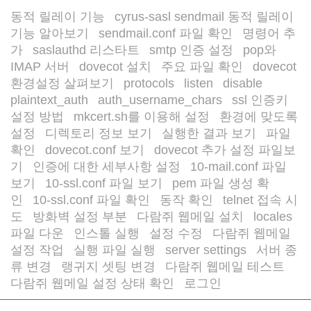
동적 릴레이 기능
cyrus-sasl sendmail 동적 릴레이
/
기능 알아보기
sendmail.conf 파일 확인
명령어 추
/
/
가
saslauthd 리스타트
smtp 인증 설정
pop와
/
/
/
IMAP 서버
dovecot 설치
주요 파일 확인
dovecot
/
/
/
환경설정 살펴보기
protocols
listen
disable
/
/
/
plaintext_auth
auth_username_chars
ssl 인증키
/
/
설정 방법
mkcert.sh를 이용해 설정
환경에 맞도록
/
/
설정
디렉토리 정보 보기
실행한 결과 보기
파일
/
/
/
확인
dovecot.conf 보기
dovecot 추가 설정 파일보
/
/
기
인증에 대한 세부사항 설정
10-mail.conf 파일
/
/
보기
10-ssl.conf 파일 보기
pem 파일 생성 확
/
/
인
10-ssl.conf 파일 확인
동작 확인
telnet 접속 시
/
/
/
도
방화벽 설정 부분
다람쥐 웹메일 설치
locales
/
/
/
파일 다운
인스톨 실행
설정 수정
다람쥐 웹메일
/
/
/
설정 작업
실행 파일 실행
server settings
서버 종
/
/
/
류 변경
랭귀지 셋팅 변경
다람쥐 웹메일 테스트
/
/
/
다람쥐 웹메일 설정 상태 확인
로그인
/