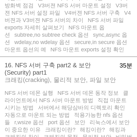
방화벽 점검
V3버젼 NFS 서버 마운트 설정
V3버
/
/
젼 NFS 서버 설정 파일
V4버젼 NFS 서버 구축
V4
/
/
버젼과 V3버젼 NFS 서버의 차이
NFS 서버 파일
/
exports 자세히 살펴보기
NFS 마운트 옵
/
션
subtree,no subtree check 옵션
sync,async 옵
/
/
션
wdelay,no wdelay 옵션
secure,in secure 옵션
/
/
/
마운트 옵션의 예
NFS 마운트 exports 설정 확인
/
16. NFS 서버 구축 part2 & 보안
35분
(Security) part1
크래킹(cracking), 물리적 보안, 파일 보안
NFS 서버 데몬 실행
NFS 서버 데몬 동작 정보
클
/
/
라이언트에서 NFS 서버 마운트 방법
직접 마운트
/
시키는 방법
서버에서 해당삼바의 디렉토리 확인
/
/
자동으로 마운트 되는 방법
적용가능한 nfs 옵션
/
들
r,wsize 옵션
port 옵션
보안
리눅스에서 보안
/
/
/
/
이 중요한 이유
크래킹이란?
해킹이란?
해킹과
/
/
/
크래킹의 차이
크래킹의 목적
물리적 보안
비밀번