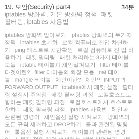
19. 보안(Security) part4
34분
iptables 방화벽, 기본 방화벽 정책, 패킷
필터링, iptables 사용법
iptables 방화벽 알아보기
iptables 방화벽의 두가지
/
정책
iptables 초기화
로컬 컴퓨터로 진입 차단하
/
/
기
ping 테스트로 차단확인
로컬 컴퓨터로 진 입 허
/
/
용하기
패킷 필터링
패킷 처리하는 3가지 테이블
/
/
모듈
iptable 테이블과 체인살펴보기
filter 테이블
/
/
/
타겟이란?
filter 테이블의 확장 모듈
nat 테이
/
/
블
mangle 테이블
체인이란?
체인의 INPUT과
/
/
/
FORWARD,OUTPUT
iptables에서 패킷 설정
필터
/
/
링 설정시 주의점
패킷 필터링 과정
로컬호스트로
/
/
향하는 패킷 필터링 과정
로컬호스트에서 호스트로
/
향하는 패킷 필터링 과정
iptables 사용법
체인과
/
/
관련된 명령어
체인옵션 실행 시켜보기
방화벽의
/
/
모든 규칙 제거하고 DROP하기
룰과 관련된 명령
/
어
룰옵션 실행 시켜보기
테이블과 관련된 명령
/
/