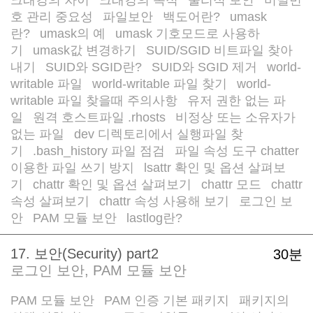
/
/
/
호 관리 중요성
파일보안
백도어란?
umask
/
/
/
란?
umask의 예
umask 기호모드로 사용하
/
/
기
umask값 변경하기
SUID/SGID 비트파일 찾아
/
/
내기
SUID와 SGID란?
SUID와 SGID 제거
world-
/
/
/
writable 파일
world-writable 파일 찾기
world-
/
/
writable 파일 찾을때 주의사항
유저 권한 없는 파
/
일
원격 호스트파일 .rhosts
비정상 또는 소유자가
/
/
없는 파일
dev 디렉토리에서 실행파일 찾
/
기
.bash_history 파일 점검
파일 속성 도구 chatter
/
/
이용한 파일 쓰기 방지
lsattr 확인 및 옵션 살펴보
/
기
chattr 확인 및 옵션 살펴보기
chattr 모드
chattr
/
/
/
속성 살펴보기
chattr 속성 사용해 보기
로그인 보
/
/
안
PAM 모듈 보안
lastlog란?
/
/
17. 보안(Security) part2
30분
로그인 보안, PAM 모듈 보안
PAM 모듈 보안
PAM 인증 기본 패키지
패키지의
/
/