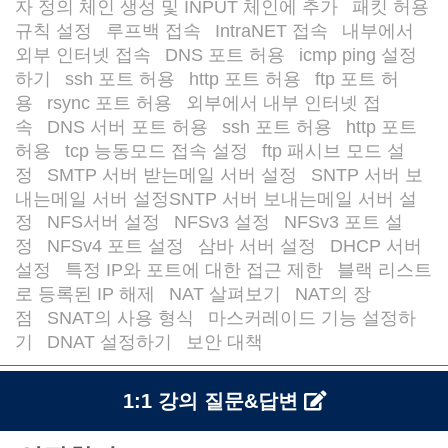
자 정의 체인 생성 및 INPUT 체인에 추가
패킷 허용
/
규칙 설정
루프백 접속
IntraNET 접속
내부에서
/
/
/
외부 인터넷 접속
DNS 포트 허용
icmp ping 설정
/
/
하기
ssh 포트 허용
http 포트 허용
ftp 포트 허
/
/
/
용
rsync 포트 허용
외부에서 내부 인터넷 접
/
/
속
DNS 서버 포트 허용
ssh 포트 허용
http 포트
/
/
/
허용
tcp 능동모드 접속 설정
ftp 패시브 모드 설
/
/
정
SMTP 서버 받는메일 서버 설정
SNTP 서버 보
/
/
내는메일 서버 설정SNTP 서버 보내는메일 서버 설
정
NFS서버 설정
NFSv3 설정
NFSv3 포트 설
/
/
/
정
NFSv4 포트 설정
삼바 서버 설정
DHCP 서버
/
/
/
설정
특정 IP와 포트에 대한 접근 제한
블랙 리스트
/
/
로 등록된 IP 해제
NAT 살펴보기
NAT의 장
/
/
점
SNAT의 사용 형식
마스커레이드 기능 설정하
/
/
기
DNAT 설정하기
보안 대책
/
/
1:1 강의 질문&답변