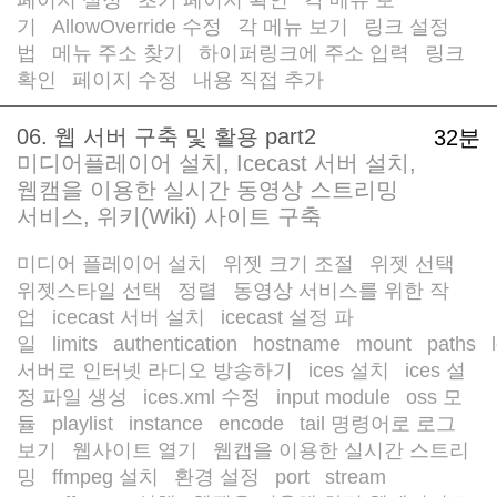
/
/
기
AllowOverride 수정
각 메뉴 보기
링크 설정
/
/
/
법
메뉴 주소 찾기
하이퍼링크에 주소 입력
링크
/
/
/
확인
페이지 수정
내용 직접 추가
/
/
06. 웹 서버 구축 및 활용 part2
32분
미디어플레이어 설치, Icecast 서버 설치,
웹캠을 이용한 실시간 동영상 스트리밍
서비스, 위키(Wiki) 사이트 구축
미디어 플레이어 설치
위젯 크기 조절
위젯 선택
/
/
/
위젯스타일 선택
정렬
동영상 서비스를 위한 작
/
/
업
icecast 서버 설치
icecast 설정 파
/
/
일
limits
authentication
hostname
mount
paths
/
/
/
/
/
/
서버로 인터넷 라디오 방송하기
ices 설치
ices 설
/
/
정 파일 생성
ices.xml 수정
input module
oss 모
/
/
/
듈
playlist
instance
encode
tail 명령어로 로그
/
/
/
/
보기
웹사이트 열기
웹캡을 이용한 실시간 스트리
/
/
밍
ffmpeg 설치
환경 설정
port
stream
/
/
/
/