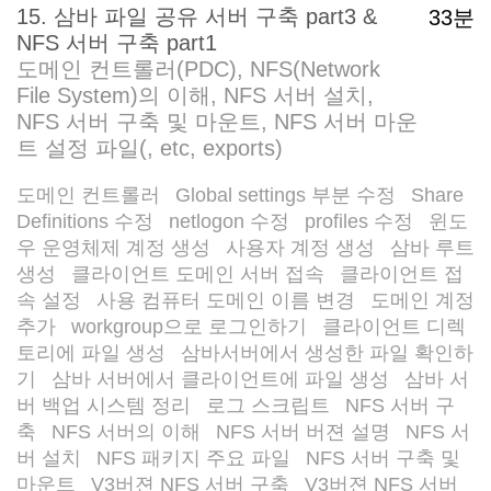
15. 삼바 파일 공유 서버 구축 part3 &
33분
NFS 서버 구축 part1
도메인 컨트롤러(PDC), NFS(Network
File System)의 이해, NFS 서버 설치,
NFS 서버 구축 및 마운트, NFS 서버 마운
트 설정 파일(, etc, exports)
도메인 컨트롤러
Global settings 부분 수정
Share
/
/
Definitions 수정
netlogon 수정
profiles 수정
윈도
/
/
/
우 운영체제 계정 생성
사용자 계정 생성
삼바 루트
/
/
생성
클라이언트 도메인 서버 접속
클라이언트 접
/
/
속 설정
사용 컴퓨터 도메인 이름 변경
도메인 계정
/
/
추가
workgroup으로 로그인하기
클라이언트 디렉
/
/
토리에 파일 생성
삼바서버에서 생성한 파일 확인하
/
기
삼바 서버에서 클라이언트에 파일 생성
삼바 서
/
/
버 백업 시스템 정리
로그 스크립트
NFS 서버 구
/
/
축
NFS 서버의 이해
NFS 서버 버젼 설명
NFS 서
/
/
/
버 설치
NFS 패키지 주요 파일
NFS 서버 구축 및
/
/
마운트
V3버젼 NFS 서버 구축
V3버젼 NFS 서버
/
/