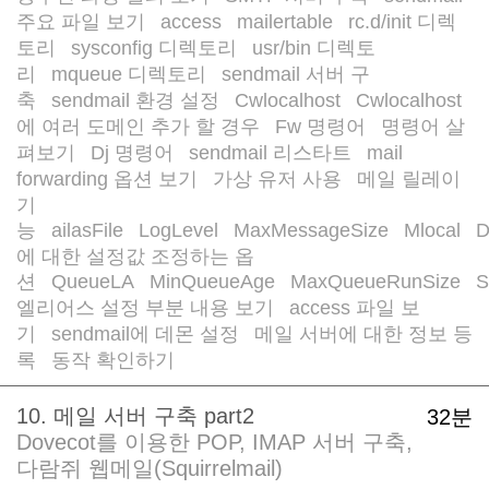
주요 파일 보기
access
mailertable
rc.d/init 디렉
/
/
/
토리
sysconfig 디렉토리
usr/bin 디렉토
/
/
리
mqueue 디렉토리
sendmail 서버 구
/
/
축
sendmail 환경 설정
Cwlocalhost
Cwlocalhost
/
/
/
에 여러 도메인 추가 할 경우
Fw 명령어
명령어 살
/
/
펴보기
Dj 명령어
sendmail 리스타트
mail
/
/
/
forwarding 옵션 보기
가상 유저 사용
메일 릴레이
/
/
기
능
ailasFile
LogLevel
MaxMessageSize
Mlocal
D
/
/
/
/
/
에 대한 설정값 조정하는 옵
션
QueueLA
MinQueueAge
MaxQueueRunSize
S
/
/
/
/
엘리어스 설정 부분 내용 보기
access 파일 보
/
기
sendmail에 데몬 설정
메일 서버에 대한 정보 등
/
/
록
동작 확인하기
/
10. 메일 서버 구축 part2
32분
Dovecot를 이용한 POP, IMAP 서버 구축,
다람쥐 웹메일(Squirrelmail)