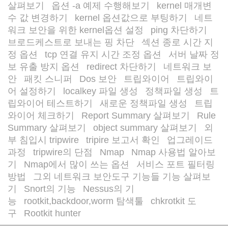
살펴보기
옵션 -a 예제 수행해보기
kernel 매개변
/
/
수 값 변경하기
kernel 옵션값으로 부팅하기
네트
/
/
워크 보안을 위한 kernel옵션 설정
ping 차단하기
/
/
브로드케스트로 보내는 핑 차단
섹션 종로 시간 지
/
정 옵션
tcp 연결 유지 시간 조정 옵션
서버 날짜 정
/
/
보 유출 방지 옵션
redirect 차단하기
네트워크 보
/
/
안
패킷 스니퍼
Dos 보안
트립와이어
트립와이
/
/
/
/
어 설정하기
localkey 파일 생성
정책파일 생성
트
/
/
/
립와이어 테스트하기
새로운 정책파일 생성
트립
/
/
와이어 체크하기
Report Summary 살펴보기
Rule
/
/
Summary 살펴보기
object summary 살펴보기
외
/
/
부 침입시 tripwire
tripire 보고서 확인
업그레이드
/
/
과정
tripwire의 단점
Nmap
Nmap 사용법 알아보
/
/
/
기
Nmap에서 많이 쓰는 옵션
서비스 포트 필터링
/
/
방법
그외 네트워크 보안도구 기능들 기능 살펴보
/
기
Snort의 기능
Nessus의 기
/
/
능
rootkit,backdoor,worm 탐색툴
chkrotkit 도
/
/
구
Rootkit hunter
/