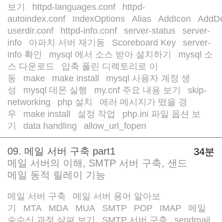
보기
httpd-languages.conf
httpd-
/
/
autoindex.conf
IndexOptions
Alias
AddIcon
AddDe
/
/
/
/
userdir.conf
httpd-info.conf
server-status
server-
/
/
/
info
아파치 서버 재기동
Scoreboard Key
server-
/
/
/
info 확인
mysql 에서 소스 받아 설치하기
mysql 소
/
/
스 다운로드
압축 풀린 디렉토리로 이
/
동
make
make install
mysql 사용자 계정 생
/
/
/
성
mysql 데몬 실행
my.cnf 주요 내용 보기
skip-
/
/
/
networking
php 설치
에러 메시지가 떴을 경
/
/
우
make install
설정 작업
php.ini 파일 옵션 보
/
/
/
기
data handling
allow_url_fopen
/
/
09. 메일 서버 구축 part1
34분
메일 서버의 이해, SMTP 서버 구축, 샌드
메일 동적 릴레이 기능
메일 서버 구축
메일 서버 용어 알아보
/
기
MTA
MDA
MUA
SMTP
POP
IMAP
메일
/
/
/
/
/
/
/
송수신 과정 살펴 보기
SMTP 서버 구축
sendmail
/
/