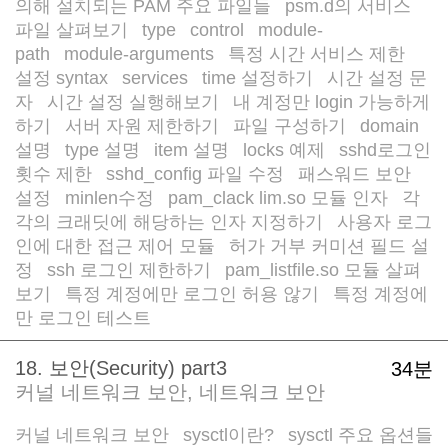
의해 설치되는 PAM 주요 파일들
psm.d의 서비스
/
파일 살펴보기
type
control
module-
/
/
/
path
module-arguments
특정 시간 서비스 제한
/
/
/
설정 syntax
services
time 설정하기
시간 설정 문
/
/
/
자
시간 설정 실행해보기
내 계정만 login 가능하게
/
/
하기
서버 자원 제한하기
파일 구성하기
domain
/
/
/
설명
type 설명
item 설명
locks 예제
sshd로그인
/
/
/
/
횟수 제한
sshd_config 파일 수정
패스워드 보안
/
/
설정
minlen수정
pam_clack lim.so 모듈 인자
각
/
/
/
각의 크래딧에 해당하는 인자 지정하기
사용자 로그
/
인에 대한 접근 제어 모듈
허가 거부 커미션 필드 설
/
정
ssh 로그인 제한하기
pam_listfile.so 모듈 살펴
/
/
보기
특정 계정에만 로그인 허용 않기
특정 계정에
/
/
만 로그인 테스트
18. 보안(Security) part3
34분
커널 네트워크 보안, 네트워크 보안
커널 네트워크 보안
sysctl이란?
sysctl 주요 옵션들
/
/