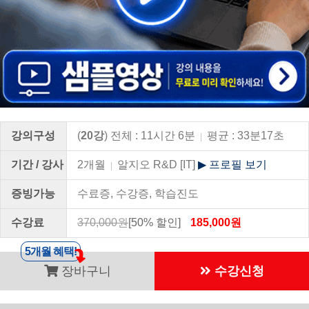
강의구성
(
20강
) 전체 : 11시간 6분
평균 : 33분17초
|
기간 / 강사
2개월
알지오 R&D [IT]
▶ 프로필 보기
|
증빙가능
수료증, 수강증, 학습진도
수강료
370,000원
[50% 할인]
185,000원
5개월 혜택!
장바구니
수강신청