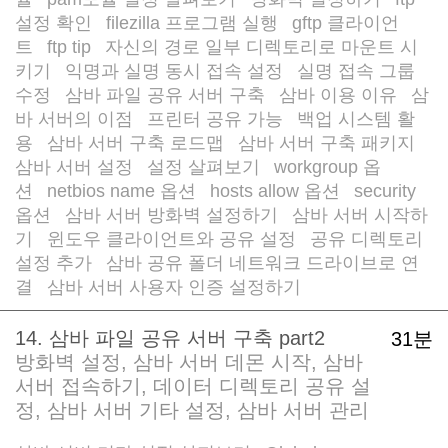
/
/
/
설정 확인
filezilla 프로그램 실행
gftp 클라이언
/
/
트
ftp tip
자신의 경로 일부 디렉토리로 마운트 시
/
/
키기
익명과 실명 동시 접속 설정
실명 접속 그룹
/
/
수정
삼바 파일 공유 서버 구축
삼바 이용 이유
삼
/
/
/
바 서버의 이점
프린터 공유 가능
백업 시스템 활
/
/
용
삼바 서버 구축 로드맵
삼바 서버 구축 패키지
/
/
/
삼바 서버 설정
설정 살펴보기
workgroup 옵
/
/
션
netbios name 옵션
hosts allow 옵션
security
/
/
/
옵션
삼바 서버 방화벽 설정하기
삼바 서버 시작하
/
/
기
윈도우 클라이언트와 공유 설정
공유 디렉토리
/
/
설정 추가
삼바 공유 폴더 네트워크 드라이브로 연
/
결
삼바 서버 사용자 인증 설정하기
/
14. 삼바 파일 공유 서버 구축 part2
31분
방화벽 설정, 삼바 서버 데몬 시작, 삼바
서버 접속하기, 데이터 디렉토리 공유 설
정, 삼바 서버 기타 설정, 삼바 서버 관리