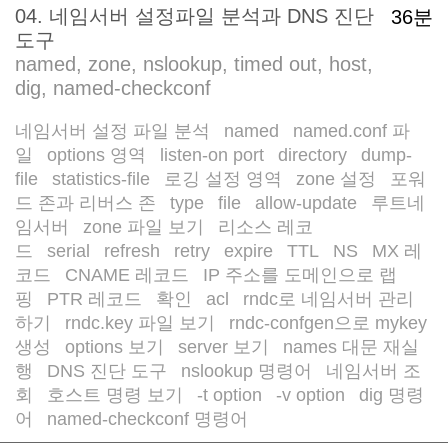
04. 네임서버 설정파일 분석과 DNS 진단
36분
도구
named, zone, nslookup, timed out, host,
dig, named-checkconf
네임서버 설정 파일 분석
named
named.conf 파
/
/
일
options 영역
listen-on port
directory
dump-
/
/
/
/
file
statistics-file
로깅 설정 영역
zone 설정
포워
/
/
/
/
드 존과 리버스 존
type
file
allow-update
루트네
/
/
/
/
임서버
zone 파일 보기
리소스 레코
/
/
드
serial
refresh
retry
expire
TTL
NS
MX 레
/
/
/
/
/
/
/
코드
CNAME 레코드
IP 주소를 도메인으로 랩
/
/
핑
PTR 레코드
확인
acl
rndc로 네임서버 관리
/
/
/
/
하기
rndc.key 파일 보기
rndc-confgen으로 mykey
/
/
생성
options 보기
server 보기
names 대문 재실
/
/
/
행
DNS 진단 도구
nslookup 명령어
네임서버 조
/
/
/
회
호스트 명령 보기
-t option
-v option
dig 명령
/
/
/
/
어
named-checkconf 명령어
/