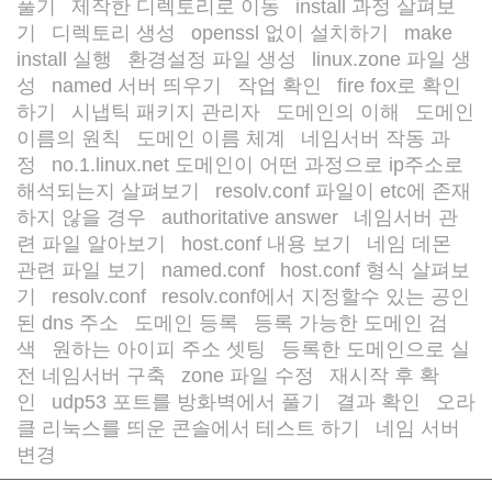
풀기
제작한 디렉토리로 이동
install 과정 살펴보
/
/
기
디렉토리 생성
openssl 없이 설치하기
make
/
/
/
install 실행
환경설정 파일 생성
linux.zone 파일 생
/
/
성
named 서버 띄우기
작업 확인
fire fox로 확인
/
/
/
하기
시냅틱 패키지 관리자
도메인의 이해
도메인
/
/
/
이름의 원칙
도메인 이름 체계
네임서버 작동 과
/
/
정
no.1.linux.net 도메인이 어떤 과정으로 ip주소로
/
해석되는지 살펴보기
resolv.conf 파일이 etc에 존재
/
하지 않을 경우
authoritative answer
네임서버 관
/
/
련 파일 알아보기
host.conf 내용 보기
네임 데몬
/
/
관련 파일 보기
named.conf
host.conf 형식 살펴보
/
/
기
resolv.conf
resolv.conf에서 지정할수 있는 공인
/
/
된 dns 주소
도메인 등록
등록 가능한 도메인 검
/
/
색
원하는 아이피 주소 셋팅
등록한 도메인으로 실
/
/
전 네임서버 구축
zone 파일 수정
재시작 후 확
/
/
인
udp53 포트를 방화벽에서 풀기
결과 확인
오라
/
/
/
클 리눅스를 띄운 콘솔에서 테스트 하기
네임 서버
/
변경