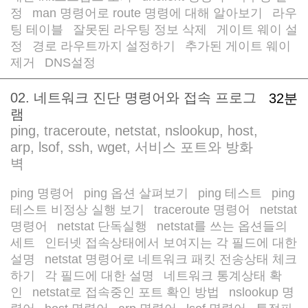
정
man 명령어로 route 명령에 대해 알아보기
라우
/
/
팅 테이블
잘못된 라우팅 정보 삭제
게이트 웨이 설
/
/
정
경로 라우트까지 설정하기
추가된 게이트 웨이
/
/
제거
DNS설정
/
02. 네트워크 진단 명령어와 접속 프로그
32분
램
ping, traceroute, netstat, nslookup, host,
arp, lsof, ssh, wget, 서비스 포트와 방화
벽
ping 명령어
ping 옵션 살펴보기
ping 테스트
ping
/
/
/
테스트 비정상 실행 보기
traceroute 명령어
netstat
/
/
명령어
netstat 단독실행
netstat를 쓰는 옵션들의
/
/
세트
인터넷 접속상태에서 보여지는 각 필드에 대한
/
설명
netstat 명령어로 네트워크 패킷 전송상태 체크
/
하기
각 필드에 대한 설명
네트워크 통계상태 확
/
/
인
netstat로 접속중인 포트 확인 방법
nslookup 명
/
/