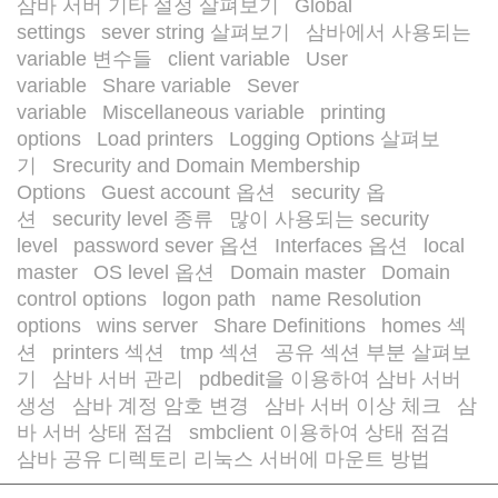
삼바 서버 기타 설정 살펴보기
Global
/
settings
sever string 살펴보기
삼바에서 사용되는
/
/
variable 변수들
client variable
User
/
/
variable
Share variable
Sever
/
/
variable
Miscellaneous variable
printing
/
/
options
Load printers
Logging Options 살펴보
/
/
기
Srecurity and Domain Membership
/
Options
Guest account 옵션
security 옵
/
/
션
security level 종류
많이 사용되는 security
/
/
level
password sever 옵션
Interfaces 옵션
local
/
/
/
master
OS level 옵션
Domain master
Domain
/
/
/
control options
logon path
name Resolution
/
/
options
wins server
Share Definitions
homes 섹
/
/
/
션
printers 섹션
tmp 섹션
공유 섹션 부분 살펴보
/
/
/
기
삼바 서버 관리
pdbedit을 이용하여 삼바 서버
/
/
생성
삼바 계정 암호 변경
삼바 서버 이상 체크
삼
/
/
/
바 서버 상태 점검
smbclient 이용하여 상태 점검
/
/
삼바 공유 디렉토리 리눅스 서버에 마운트 방법