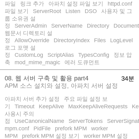
파일
링크 추가
아파치 설정 파일 보기
httpd.conf
/
/
/
파일 보기
ServerRoot
Listen
DSO
사용자 및 그
/
/
/
/
룹 소유권 설
정
ServerAdmin
ServerName
Directory
Document
/
/
/
/
웹문서 디렉토리 설
정
AllowOverride
DirectoryIndex
Files
LogLevel
/
/
/
/
/
로그 포맷 설
정
CustomLog
ScriptAlias
TypesConfig
정보 압
/
/
/
/
축
mod_mime_magic
에러 도큐먼트
/
/
08. 웹 서버 구축 및 활용 part4
34분
APM 소스 설치와 설정, 아파치 서버 설정
아파치 서버 추가 설정
주요 파일 설정 보
/
기
Timeout
KeepAlive
MaxKeepAliveRequests
Ke
/
/
/
/
사용시 주의
점
UseCanonicalName
ServerTokens
ServerSigna
/
/
/
mpm.conf
PidFile
prefork MPM
worker
/
/
/
MPM
prefork MPM 설정 보기
worker MPM 설정
/
/