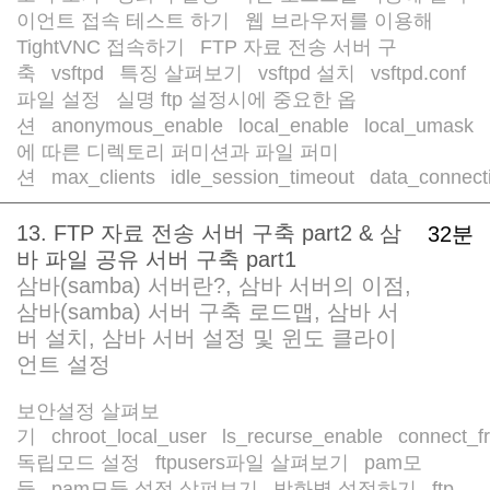
이언트 접속 테스트 하기
웹 브라우저를 이용해
/
TightVNC 접속하기
FTP 자료 전송 서버 구
/
축
vsftpd
특징 살펴보기
vsftpd 설치
vsftpd.conf
/
/
/
/
파일 설정
실명 ftp 설정시에 중요한 옵
/
션
anonymous_enable
local_enable
local_umask
/
/
/
/
에 따른 디렉토리 퍼미션과 파일 퍼미
션
max_clients
idle_session_timeout
data_connect
/
/
/
13. FTP 자료 전송 서버 구축 part2 & 삼
32분
바 파일 공유 서버 구축 part1
삼바(samba) 서버란?, 삼바 서버의 이점,
삼바(samba) 서버 구축 로드맵, 삼바 서
버 설치, 삼바 서버 설정 및 윈도 클라이
언트 설정
보안설정 살펴보
기
chroot_local_user
ls_recurse_enable
connect_f
/
/
/
독립모드 설정
ftpusers파일 살펴보기
pam모
/
/
듈
pam모듈 설정 살펴보기
방화벽 설정하기
ftp