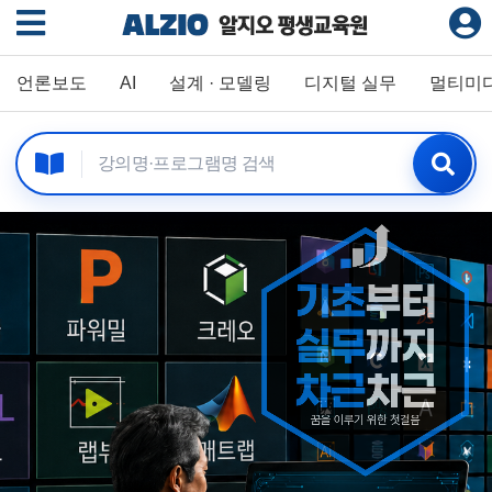
언론보도
AI
설계 · 모델링
디지털 실무
멀티미