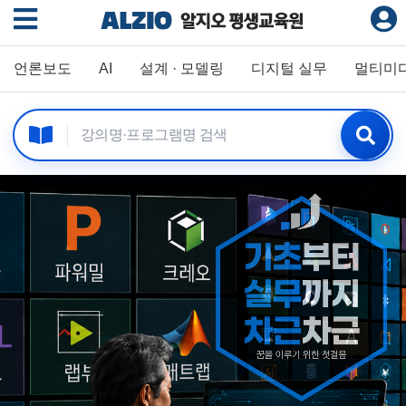
언론보도
AI
설계 · 모델링
디지털 실무
멀티미