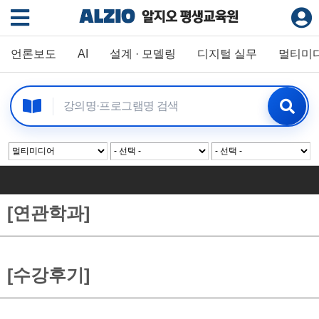
언론보도
AI
설계 · 모델링
디지털 실무
멀티미
[연관학과]
[수강후기]