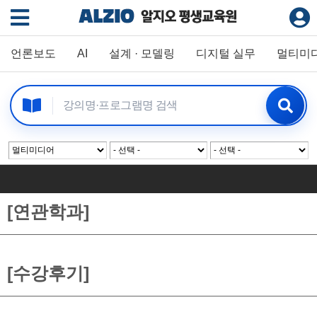
언론보도
AI
설계 · 모델링
디지털 실무
멀티미
[연관학과]
[수강후기]