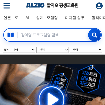
언론보도
AI
설계 · 모델링
디지털 실무
멀티미