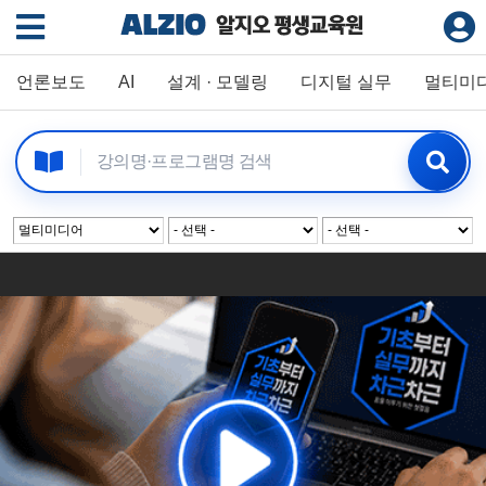
언론보도
AI
설계 · 모델링
디지털 실무
멀티미