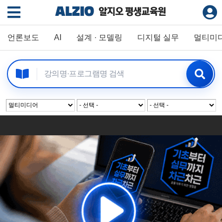
언론보도
AI
설계 · 모델링
디지털 실무
멀티미