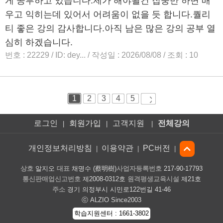
로그인
회원가입
고객지원
전체강의
|
|
|
개인정보처리방침
이용약관
PC버전
|
|
|
상호
알지오
대표
채명수 (蔡明樹)
사업자등록번호
217-90-17793
통신판매업신고번호
제2008-0312호
원격평생교육시설
제21호
주소
경기 의정부시 시민로122번길 41-46
ⓒ ALZIO Since2003
학습지원센터 : 1661-3802