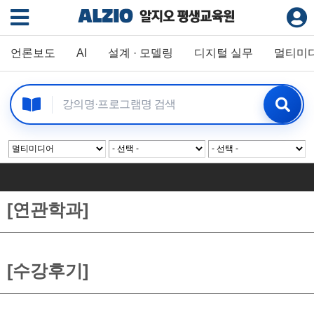
언론보도
AI
설계 · 모델링
디지털 실무
멀티미
[연관학과]
[수강후기]