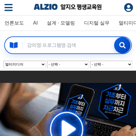
언론보도
AI
설계 · 모델링
디지털 실무
멀티미