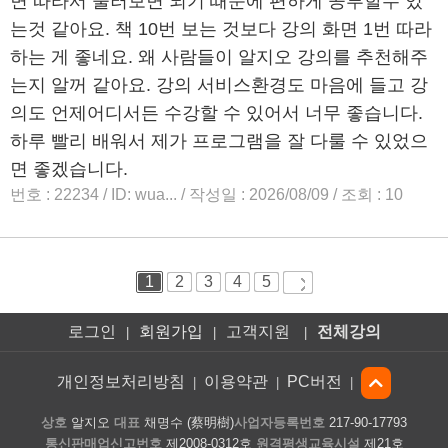
로그인
회원가입
고객지원
전체강의
|
|
|
개인정보처리방침
이용약관
PC버전
|
|
|
상호
알지오
대표
채명수 (蔡明樹)
사업자등록번호
217-90-17793
통신판매업신고번호
제2008-0312호
원격평생교육시설
제21호