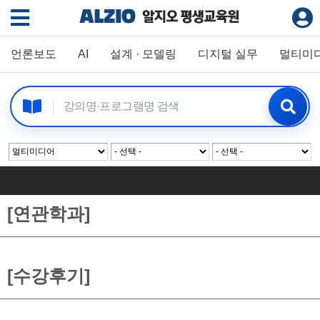
언론보도
AI
설계 · 모델링
디지털 실무
멀티미
[연관학과]
[수강후기]