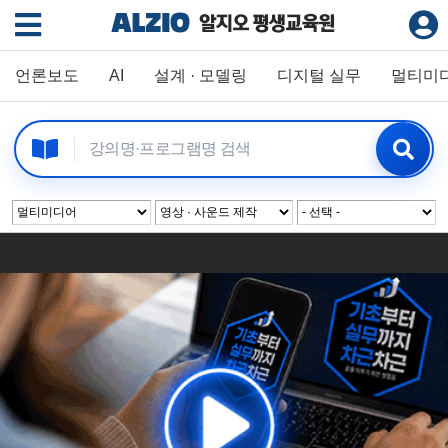
언론보도
AI
설계 · 모델링
디지털 실무
멀티미