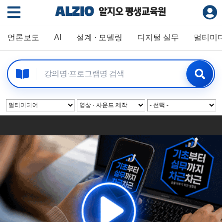
언론보도
AI
설계 · 모델링
디지털 실무
멀티미