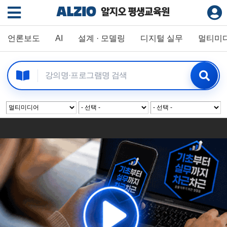
언론보도
AI
설계 · 모델링
디지털 실무
멀티미