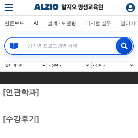
언론보도
AI
설계 · 모델링
디지털 실무
멀티미
[연관학과]
[수강후기]