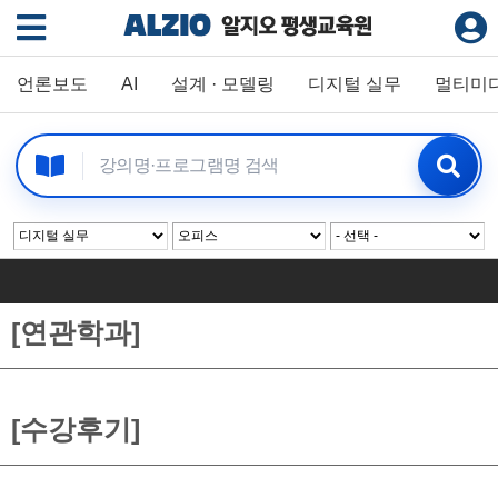
언론보도
AI
설계 · 모델링
디지털 실무
멀티미
[연관학과]
[수강후기]